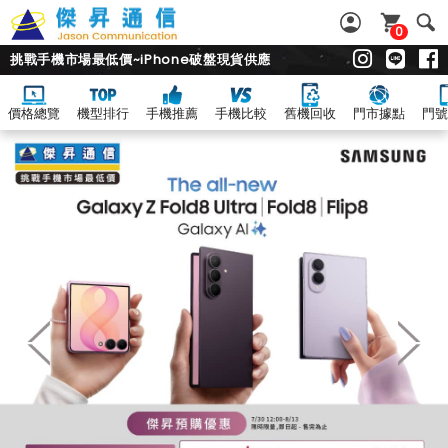
0
挑戰手機市場最低價~iPhone破盤現貨供應
價格總覽
機型排行
手機推薦
手機比較
舊機回收
門市據點
門號