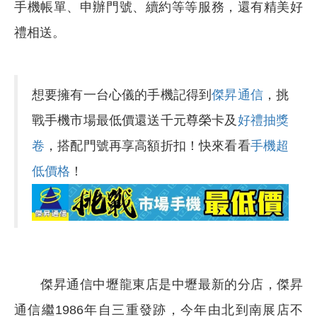
手機帳單、申辦門號、續約等等服務，還有精美好
禮相送。
想要擁有一台心儀的手機記得到
傑昇通信
，挑
戰手機市場最低價還送千元尊榮卡及
好禮抽獎
卷
，搭配門號再享高額折扣！快來看看
手機超
低價格
！
傑昇通信中壢龍東店是中壢最新的分店，傑昇
通信繼1986年自三重發跡，今年由北到南展店不