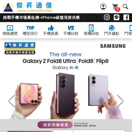
0
挑戰手機市場最低價~iPhone破盤現貨供應
價格總覽
機型排行
手機推薦
手機比較
舊機回收
門市據點
門號