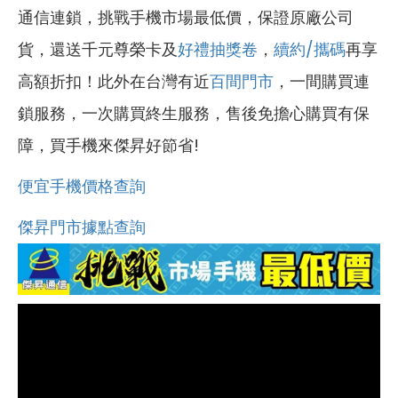
通信連鎖，挑戰手機市場最低價，保證原廠公司
貨，還送千元尊榮卡及
好禮抽獎卷
，
續約/攜碼
再享
高額折扣！此外在台灣有近
百間門市
，一間購買連
鎖服務，一次購買終生服務，售後免擔心購買有保
障，買手機來傑昇好節省!
便宜手機價格查詢
傑昇門市據點查詢