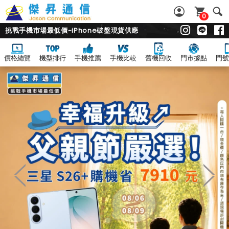
0
挑戰手機市場最低價~iPhone破盤現貨供應
價格總覽
機型排行
手機推薦
手機比較
舊機回收
門市據點
門號