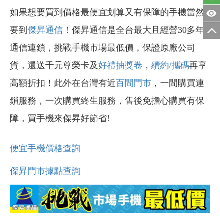
如果想要買到價格最便宜划算又有保障的手機當然
要到
傑昇通信
！傑昇通信是全台最大且經營30多年
通信連鎖，挑戰手機市場最低價，保證原廠公司
貨，還送千元尊榮卡及
好禮抽獎卷
，
續約/攜碼
再享
高額折扣！此外在台灣有近
百間門市
，一間購買連
鎖服務，一次購買終生服務，售後免擔心購買有保
障，買手機來傑昇好節省!
便宜手機價格查詢
傑昇門市據點查詢