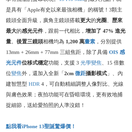
是具有「Apple有史以來最強相機」的稱號！3顆主
鏡頭全面升級，廣角主鏡頭搭載
更大
的
光圈
、
歷來
最大
的
感光元件
，跟前一代相比，
增加了 47%
進光
量
。
後置三鏡頭
相機均為
1,200
萬
畫素
，分別提供
13mm + 26mm + 77mm 三組焦距，除了具備
OIS
感
光元件
位移式穩定
功能，支援 3
光學
變焦
、15 倍數
位
變焦
外，還加入全新「
2cm
微距
攝影模式
」、內
建智慧型
HDR
4，可自動精細調整人像對比、光線
與膚色效果；夜拍功能可在昏暗環境，更有效地捕
捉細節，送給愛拍照的人準沒錯！
點我看iPhone 13
聖誕驚爆價！