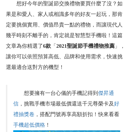
想好今年的聖誕節交換禮物要買什麼了沒？如
果是和愛人、家人或相識多年的好友一起玩，那肯
定要挑個實用、價值昂貴一點的禮物，而讓現代人
幾乎時刻不離手的，肯定就是智慧型手機啦！這篇
文章為你精選了
6款
「
2021聖誕節手機禮物推薦
」，
讓你可以依照預算高低、品牌和使用需求，快速挑
選最適合送對方的機型！
想要擁有一台心儀的手機記得到
傑昇通
信
，挑戰手機市場最低價還送千元尊榮卡及
好
禮抽獎卷
，搭配門號再享高額折扣！快來看看
手機超低價格
！