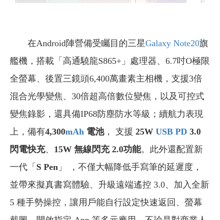
在Android陣營備受矚目的三星
Galaxy Note20
旗
艦機，搭載「高通驍龍S865+」處理器、6.7吋O極限
全螢幕、後置三鏡頭6,400萬畫素主相機，支援3倍
混合光學變焦、30倍超高倍數位變焦，以及可控式
變焦錄影，還具備IP68防塵防水等級；續航力表現
上，備有
4,300
mAh
電池
， 支援
25W
USB PD
3.0
閃電快充
、
15W
無線閃充 2.0功能
。此外還配置新
一代「
S Pen
」 ，不僅大幅降低手寫筆的延遲度，
並帶來擬真書寫體驗、升級遠端遙控 3.0、加入全新
5 種手勢操控，讓用戶能自行設定快速返回、螢幕
截圖、開啟指定 App 等多元應用，不論是對商業人