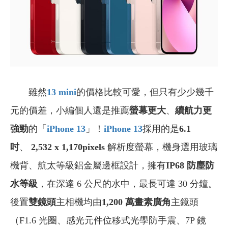
雖然
13 mini
的價格比較可愛，但只有少少幾千
元的價差，小編個人還是推薦
螢幕更大
、
續航力更
強勁
的「
iPhone 13
」！
iPhone 13
採用的是
6.1
吋
、
2,532 x 1,170pixels
解析度螢幕，機身選用玻璃
機背、航太等級鋁金屬邊框設計，擁有
IP68
防塵防
水等級
，在深達 6 公尺的水中，最長可達 30 分鐘。
後置
雙鏡頭
主相機均由
1,200
萬畫素廣角
主鏡頭
（F1.6 光圈、感光元件位移式光學防手震、7P 鏡