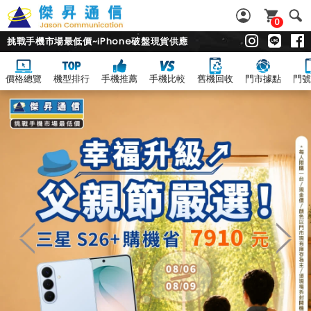
0
挑戰手機市場最低價~iPhone破盤現貨供應
價格總覽
機型排行
手機推薦
手機比較
舊機回收
門市據點
門號