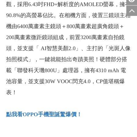
觀，採用6.43吋FHD+解析度的AMOLED螢幕，擁有
90.8%的高螢幕佔比。在相機方面，後置三鏡頭主相
機由6400萬畫素主鏡頭＋800萬畫素超廣角鏡頭＋
200萬畫素微距鏡頭組成，前置3200萬畫素自拍鏡
頭，並支援「 AI智慧美顏2.0」、主打的「光斑人像
拍照模式」，一鍵就能拍出奇蹟美照！硬體部分搭
載「聯發科天璣800U」處理器，擁有
4310 mAh
電
池容量，並
支援30W VOOC閃充4.0，CP值堪稱爆
表！
點我看OPPO
手機聖誕驚爆價！