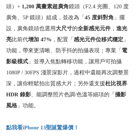
頭）+
1,200
萬畫素超廣角
鏡頭（F2.4 光圈、120 度
廣角、5P 鏡頭）組成，並改為「
45
度斜對角
」擺
設，廣角鏡頭也選用
大尺寸
的
全新感光元件
，
進光
亮
比前代
增加 47%
，配置「
感光元件位移式穩定
」
功能，帶來更清晰、防手抖的拍攝表現；專業「
電
影級模式
」並導入焦點轉移功能，讓用戶可拍攝
1080P / 30FPS 淺景深影片，過程中還能再次調整景
深，讓你輕鬆拍出質感大片；另外還支援
杜比視界
HDR 錄影
、能調整照片色調/色溫等細項的「
攝影
風格
」功能。
點我看iPhone 13
聖誕驚爆價！