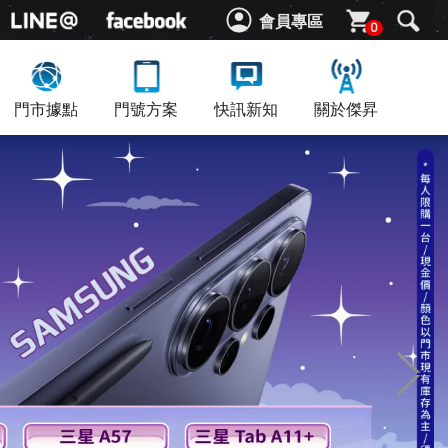
會員專區
0
門市據點
門號方案
快訊新知
關於傑昇