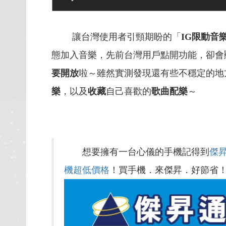
讓台灣使用者引頸期盼的「
IG限動音
態加入音樂，先前台灣用戶點開功能，卻會
要開放
啦～雖然實測發現還有些不穩定的地
樂
，以及
收藏
自己喜歡的
歌曲配樂
～
想要擁有一台心儀的手機記得到
傑
機超低價格
！買手機．來傑昇．好節省