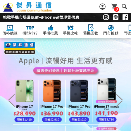
0
挑戰手機市場最低價~iPhone破盤現貨供應
價格總覽
機型排行
手機推薦
手機比較
舊機回收
門市據點
門號