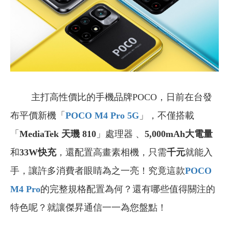
主打高性價比的手機品牌POCO，日前在台發
布平價新機「
POCO M4 Pro 5G
」，不僅搭載
「
MediaTek 天璣 810
」處理器 、
5,000mAh大電量
和
33W快充
，還配置高畫素相機，只需
千元
就能入
手，讓許多消費者眼睛為之一亮！究竟這款
POCO
M4 Pro
的完整規格配置為何？還有哪些值得關注的
特色呢？就讓傑昇通信一一為您盤點！