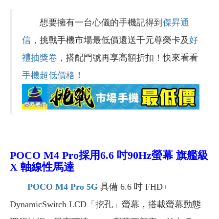
想要擁有一台心儀的手機記得到
傑昇通
信
，挑戰手機市場最低價還送千元尊榮卡及
好
禮抽獎卷
，搭配門號再享高額折扣！快來看看
手機超低價格
！
POCO M4 Pro採用
6.6 吋90Hz螢幕 旗艦級
X 軸線性馬達
POCO M4 Pro 5G
具備 6.6 吋 FHD+
DynamicSwitch LCD「挖孔」螢幕，搭載螢幕動態