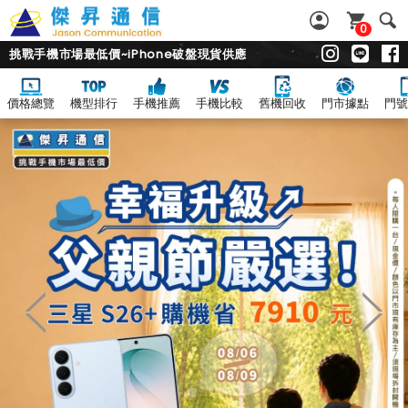
0
挑戰手機市場最低價~iPhone破盤現貨供應
價格總覽
機型排行
手機推薦
手機比較
舊機回收
門市據點
門號