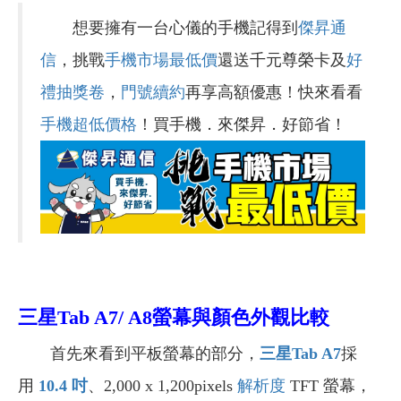
想要擁有一台心儀的手機記得到
傑昇通
信
，挑戰
手機市場最低價
還送千元尊榮卡及
好
禮抽獎卷
，
門號續約
再享高額優惠！快來看看
手機超低價格
！買手機．來傑昇．好節省！
三星Tab A7/ A8螢幕與顏色外觀比較
首先來看到平板螢幕的部分，
三星Tab A7
採
用
10.4 吋
、2,000 x 1,200pixels
解析度
TFT 螢幕，