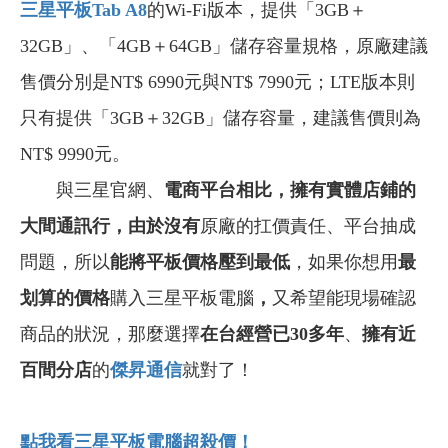
三星平板Tab A8
的Wi-Fi版本，提供「3GB＋
32GB」、「4GB＋64GB」儲存容量規格，原廠建議
售價分別是NT$ 6990元與NT$ 7990元；LTE版本則
只有提供「3GB＋32GB」儲存容量，建議售價則為
NT$ 9990元。
與三星官網、
電商平台相比，擁有實體店鋪的
大間通訊行，由於沒有
原廠的扛價責任、平台抽成
問題，所以
能將平板價格壓到最低
，如果你想用
最
划算的價格
購入三星平板電腦
，
又希望能現場確認
商品的狀況，那麼選擇
在台經營已30多年
、
擁有近
百間分店
的
傑昇通信
就對了！
點我看三星平板電腦超殺價！