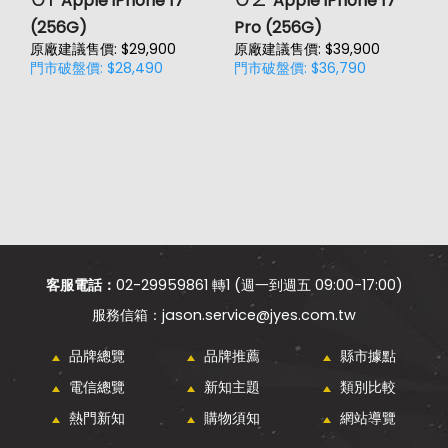
Apple iPhone 17
Apple iPhone 17
(256G)
Pro (256G)
(
原廠建議售價: $29,900
原廠建議售價: $39,900
原
門市破盤價: $28,490
門市破盤價: $36,790
門
客服電話：
02-29959861 轉1 (週一到週五 09:00-17:00)
jason.service@jyes.com.tw
品牌總覽
品牌推薦
縣市據點
電信總覽
新知主題
類別比較
熱門新知
購物須知
網站導覽