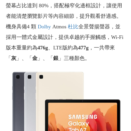
螢幕占比達到 80%，搭配極窄化邊框設計，讓使用
者能清楚瀏覽影片等內容細節，提升觀看舒適感。
機身具備4 顆
Dolby
Atmos
杜比
全景聲揚聲器，並
採用一體式金屬設計，提供卓越的手握觸感，Wi-Fi
版本重量約為
476g
、LTE版約為
477g
，一共帶來
「
灰
」、「
金
」、「
銀
」三種顏色。