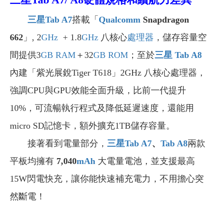
三星Tab A7
搭載「
Qualcomm
Snapdragon
662
」, 2
GHz
+ 1.8
GHz
八核心
處理器
，儲存容量空
間提供3
GB
RAM
＋32
GB
ROM
；至於
三星 Tab A8
內建「紫光展銳Tiger T618」2GHz 八核心處理器，
強調CPU與GPU效能全面升級，比前一代提升
10%，可流暢執行程式及降低延遲速度，還能用
micro SD記憶卡，額外擴充1TB儲存容量。
接著看到電量部分，
三星Tab A7
、
Tab A8
兩款
平板均擁有
7,040
mAh
大電量電池，並支援最高
15W閃電快充，讓你能快速補充電力，不用擔心突
然斷電！