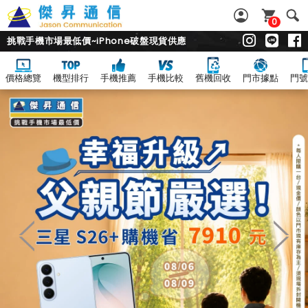
0
挑戰手機市場最低價~iPhone破盤現貨供應
價格總覽
機型排行
手機推薦
手機比較
舊機回收
門市據點
門號