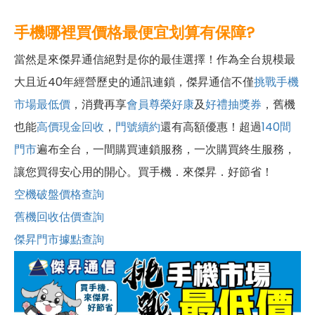
手機哪裡買價格最便宜划算有保障?
當然是來傑昇通信絕對是你的最佳選擇！作為全台規模最
大且近40年經營歷史的通訊連鎖，傑昇通信不僅
挑戰手機
市場最低價
，消費再享
會員尊榮好康
及
好禮抽獎券
，舊機
也能
高價現金回收
，
門號續約
還有高額優惠！超過
140間
門市
遍布全台，一間購買連鎖服務，一次購買終生服務，
讓您買得安心用的開心。買手機．來傑昇．好節省！
空機破盤價格查詢
舊機回收估價查詢
傑昇門市據點查詢