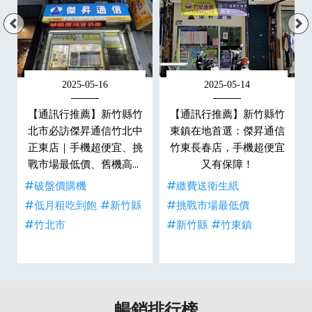
2025-05-16
2025-05-14
永
【通訊行推薦】新竹縣竹
【通訊行推薦】新竹縣竹
瑚
北市必訪傑昇通信竹北中
東鎮在地首選：傑昇通信
、
正東店｜手機超便宜、挑
竹東長春店，手機超便宜
生
戰市場最低價、舊機高價
又有保障！
現金回收
#破盤價購機
#繳費送衛生紙
#低月租吃到飽
#新竹縣
#挑戰市場最低價
#竹北市
#新竹縣
#竹東鎮
暢銷排行榜