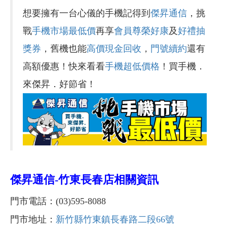
想要擁有一台心儀的手機記得到
傑昇通信
，挑
戰
手機市場最低價
再享
會員尊榮好康
及
好禮抽
獎券
，舊機也能
高價現金回收
，
門號續約
還有
高額優惠！快來看看
手機超低價格
！買手機．
來傑昇．好節省！
傑昇通信-
竹東長春店
相關資訊
門市電話：(03)595-8088
門市地址：
新竹縣竹東鎮長春路二段66號