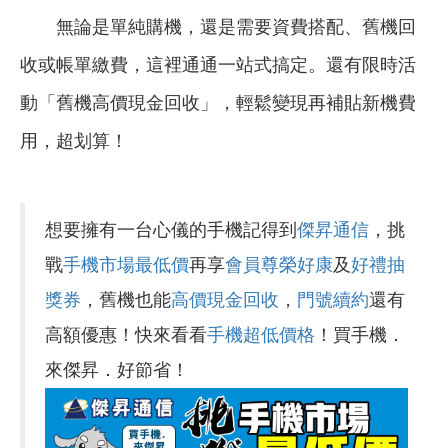
無論是單純購機，還是需要資費搭配、舊機回
收或帳單繳費，這裡通通一站式搞定。還有限時活
動「舊機高價現金回收」，輕鬆變現再補貼新機費
用，超划算！
想要擁有一台心儀的手機記得到
傑昇通信
，挑
戰
手機市場最低價
再享
會員尊榮好康
及
好禮抽
獎券
，舊機也能
高價現金回收
，
門號續約
還有
高額優惠！快來看看
手機超低價格
！買手機．
來傑昇．好節省！