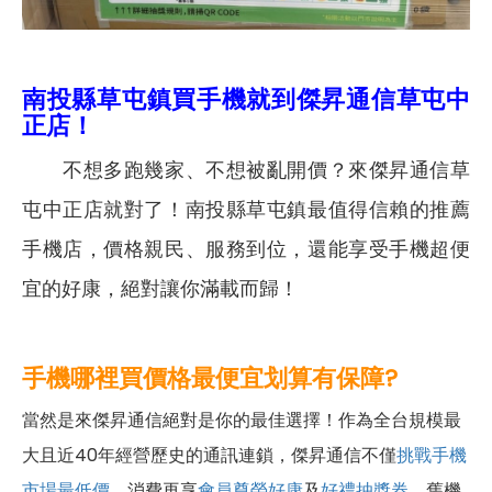
南投縣草屯鎮
買手機就到傑昇通信草屯中
正店！
不想多跑幾家、不想被亂開價？來傑昇通信草
屯中正店就對了！南投縣草屯鎮最值得信賴的推薦
手機店，價格親民、服務到位，還能享受手機超便
宜的好康，絕對讓你滿載而歸！
手機哪裡買價格最便宜划算有保障?
當然是來傑昇通信絕對是你的最佳選擇！作為全台規模最
大且近40年經營歷史的通訊連鎖，傑昇通信不僅
挑戰手機
市場最低價
，消費再享
會員尊榮好康
及
好禮抽獎券
，舊機