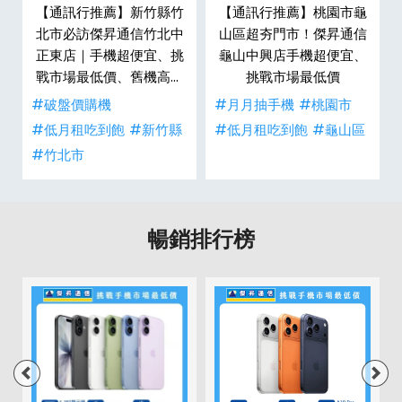
汐
【通訊行推薦】新竹縣竹
【通訊行推薦】桃園市龜
止
北市必訪傑昇通信竹北中
山區超夯門市！傑昇通信
挑
正東店｜手機超便宜、挑
龜山中興店手機超便宜、
衛
戰市場最低價、舊機高價
挑戰市場最低價
現金回收
#破盤價購機
#月月抽手機
#桃園市
#低月租吃到飽
#新竹縣
#低月租吃到飽
#龜山區
#竹北市
暢銷排行榜