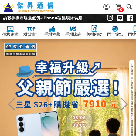
0
挑戰手機市場最低價~iPhone破盤現貨供應
價格總覽
機型排行
手機推薦
手機比較
舊機回收
門市據點
門號