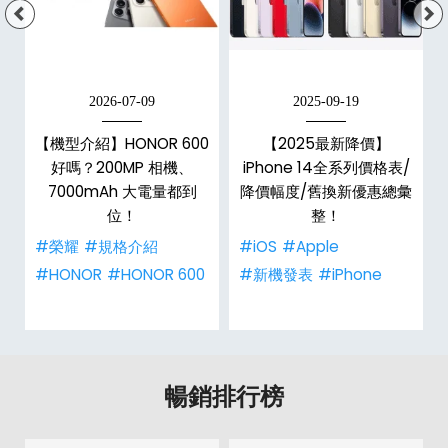
2026-07-09
2025-09-19
手
【機型介紹】HONOR 600
【2025最新降價】
h
好嗎？200MP 相機、
iPhone 14全系列價格表/
整
7000mAh 大電量都到
降價幅度/舊換新優惠總彙
位！
整！
#榮耀
#規格介紹
#iOS
#Apple
#HONOR
#HONOR 600
#新機發表
#iPhone
暢銷排行榜