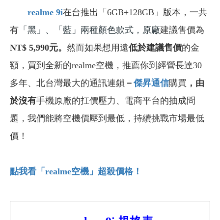
realme 9i
在台推出「6GB+128GB」版本，一共
有
「黑」、「藍」兩種顏色款式，原廠
建議售價為
NT$ 5,990元。
然而如果想用遠
低於建議售價
的金
額，買到全新的realme空機，推薦你到經營長達30
多年、北台灣最大的通訊連鎖
－
傑昇通信
購買
，由
於沒有
手機原廠的扛價壓力、電商平台的抽成問
題，我們能將空機價壓到最低，持續挑戰市場最低
價！
點我看「realme
空機」超殺價格！