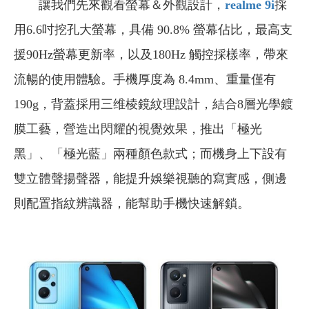
讓我們先來觀看螢幕＆外觀設計，
realme 9i
採
用6.6吋挖孔大螢幕，具備 90.8% 螢幕佔比，最高支
援90Hz螢幕更新率，以及180Hz 觸控採樣率，帶來
流暢的使用體驗。手機厚度為 8.4mm、重量僅有
190g，背蓋採用三维棱鏡紋理設計，結合8層光學鍍
膜工藝，營造出閃耀的視覺效果，推出「極光
黑」、「極光藍」兩種顏色款式；而機身上下設有
雙立體聲揚聲器，能提升娛樂視聽的寫實感，側邊
則配置指紋辨識器，能幫助手機快速解鎖。