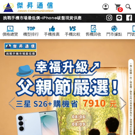
0
挑戰手機市場最低價~iPhone破盤現貨供應
價格總覽
機型排行
手機推薦
手機比較
舊機回收
門市據點
門號