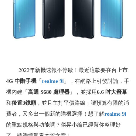
2022年新機速報不停歇！最近這款要在台上市
4G 中階手機
「
realme 9i
」，在網路上引發討論，手
機內建「
高通 S680 處理器
」，並採用
6.6 吋大螢幕
和
後置3鏡頭
，並且主打平價路線，讓預算有限的消
費者，又多出一個新的購機選擇！想了解
realme 9i
的重點規格與功能嗎？傑昇小編已經幫你整理好
了，請繼續觀看本篇文章！