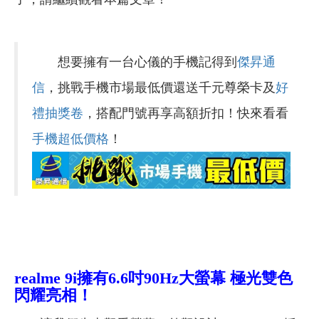
想要擁有一台心儀的手機記得到
傑昇通
信
，挑戰手機市場最低價還送千元尊榮卡及
好
禮抽獎卷
，搭配門號再享高額折扣！快來看看
手機超低價格
！
realme 9i
擁有
6.6
吋90Hz大螢幕
極光雙色
閃耀亮相！