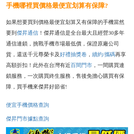
手機哪裡買價格最便宜划算有保障?
如果想要買到價格最便宜划算又有保障的手機當然
要到
傑昇通信
！傑昇通信是全台最大且經營30多年
通信連鎖，挑戰手機市場最低價，保證原廠公司
貨，還送千元尊榮卡及
好禮抽獎卷
，
續約/攜碼
再享
高額折扣！此外在台灣有近
百間門市
，一間購買連
鎖服務，一次購買終生服務，售後免擔心購買有保
障，買手機來傑昇好節省!
便宜手機價格查詢
傑昇門市據點查詢