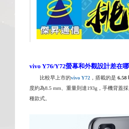
vivo Y76/Y72螢幕和外觀設計差在
比較早上市的
vivo Y72
，搭載的是
6.58
度約為8.5 mm、重量則達193g，手機
種款式。