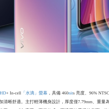
FHD
+ In-cell
「水滴」螢幕
，具備 460
nit
s
亮度、96% NTS
晰舒適。主打輕薄機身設計，厚度僅7.79mm、重量為輕盈的