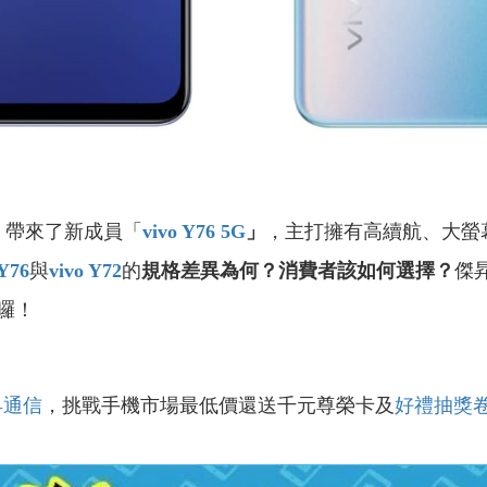
，帶來了新成員「
vivo Y76 5G
」
，主打擁有高續航、大螢
 Y76
與
vivo Y72
的
規格差異為何？
消費者該如何選擇？
傑
囉！
昇通信
，挑戰手機市場最低價還送千元尊榮卡及
好禮抽獎