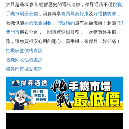
大且超過30多年經營歷史的通訊連鎖，傑昇通信不僅
挑戰
手機市場最低價
，消費再享
會員尊榮好康
及
好禮抽獎券
，
舊機也能
高價現金回收
，
門號續約
還有高額優惠！超過
130
間門市
遍布全台，一間購買連鎖服務，一次購買終生服
務，讓您買得安心用的開心。買手機．來傑昇．好節省！
空機破盤價格查詢
舊機回收估價查詢
傑昇門市據點查詢