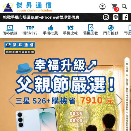
0
挑戰手機市場最低價~iPhone破盤現貨供應
價格總覽
機型排行
手機推薦
手機比較
舊機回收
門市據點
門號