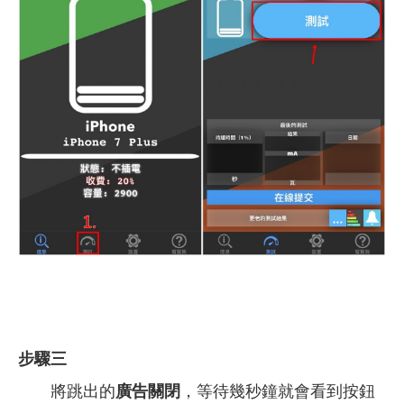
步驟三
將跳出的
廣告關閉
，等待幾秒鐘就會看到按鈕