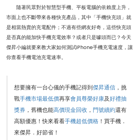
隨著民眾對於智慧型手機、平板電腦的依賴度上升，
市面上也不斷帶來各種快充產品，其中「手機快充頭」就
是相當熱賣的充電配件；不過有些網友好奇，這些快充頭
是否真的能加快手機充電效率？或者只是噱頭而已？今天
傑昇小編就要來教大家如何測試iPhone手機充電速度，讓
你查看手機電池充電速率。
想要擁有一台心儀的手機記得到
傑昇通信
，挑
戰
手機市場最低價
再享
會員尊榮好康
及
好禮抽
獎券
，舊機也能
高價現金回收
，
門號續約
還有
高額優惠！快來看看
手機超低價格
！買手機．
來傑昇．好節省！