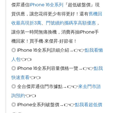
傑昇通信
iPhone 16全系列
『超低破盤價』現
貨供應，讓您花得更少有得更好！還有
舊機回
收最高現折3萬
、
門號續約攜碼享高額優惠
，
讓你第一時間無痛換機，消費再抽iPhone手
機回家！買手機‧來傑昇‧好節省！
◎ iPhone 16全系列詳細介紹→👉👉
點我看懶
人包
👈👈
◎ iPhone 16全系列容量價格一覽→👉👉
點我
快速查看
👈👈
◎ 全台傑昇通信門市據點→👉👉
來去門市諮
詢預約
👈👈
◎ iPhone全系列破盤價→👉👉
點我看超低價