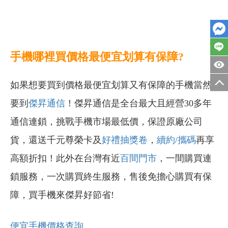
手機哪裡買價格最便宜划算有保障?
如果想要買到價格最便宜划算又有保障的手機當然
要到
傑昇通信
！傑昇通信是全台最大且經營30多年
通信連鎖，挑戰手機市場最低價，保證原廠公司
貨，還送千元尊榮卡及
好禮抽獎卷
，
續約/攜碼
再享
高額折扣！此外在台灣有近
百間門市
，一間購買連
鎖服務，一次購買終生服務，售後免擔心購買有保
障，買手機來傑昇好節省!
便宜手機價格查詢