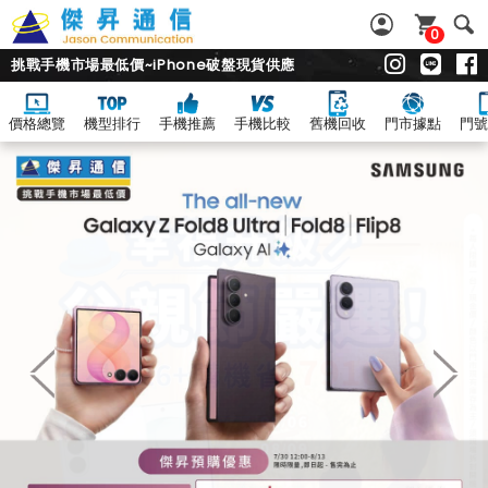
0
挑戰手機市場最低價~iPhone破盤現貨供應
價格總覽
機型排行
手機推薦
手機比較
舊機回收
門市據點
門號