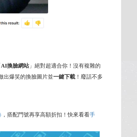
「
AI
換臉網站
」絕對超適合你！沒有複雜的
做出爆笑的換臉圖片並
一鍵下載
！廢話不多
卷
，搭配門號再享高額折扣！快來看看
手