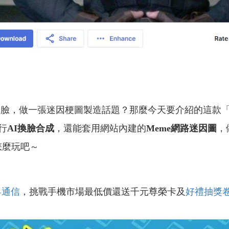
，做一張迷因梗圖製造話題？那麼今天要介紹的這款
行
AI換臉合成
，還能套用網站內建的
Meme網路迷因圖
，
怎麼玩吧～
昇通信
，挑戰手機市場最低價還送千元尊榮卡及
好禮抽獎