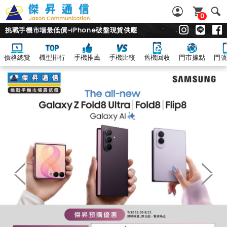
0
挑戰手機市場最低價~iPhone破盤現貨供應
價格總覽
機型排行
手機推薦
手機比較
舊機回收
門市據點
門號