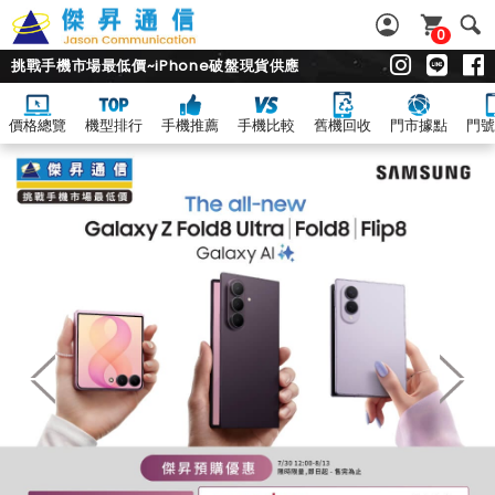
0
挑戰手機市場最低價~iPhone破盤現貨供應
價格總覽
機型排行
手機推薦
手機比較
舊機回收
門市據點
門號