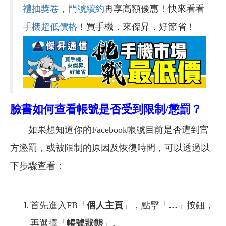
禮抽獎卷
，
門號續約
再享高額優惠！快來看看
手機超低價格
！買手機．來傑昇．好節省！
臉書如何查看帳號是否受到限制/懲罰？
如果想知道你的Facebook帳號目前是否遭到官
方懲罰，或被限制的原因及恢復時間，可以透過以
下步驟查看：
首先進入FB「
個人主頁
」，點擊「
…
」按鈕，
再選擇「
帳號狀態
」。