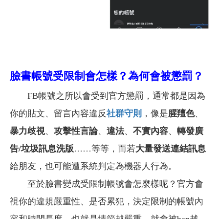
臉書帳號受限制會怎樣？為何會被懲罰？
FB帳號之所以會受到官方懲罰，通常都是因為
你的貼文、留言內容違反
社群守則
，像是
腥羶色
、
暴力歧視
、
攻擊性言論
、
違法
、
不實內容
、
轉發廣
告/垃圾訊息洗版
……等等，而若
大量發送連結訊息
給朋友，也可能遭系統判定為機器人行為。
至於臉書變成受限制帳號會怎麼樣呢？官方會
視你的違規嚴重性、是否累犯，決定限制的帳號內
容和時間長度，也就是情節越嚴重、就會被ban越