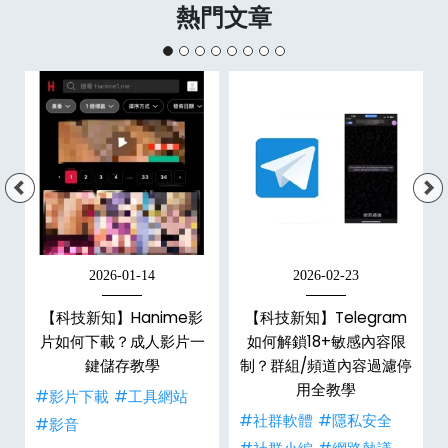
熱門文章
2026-01-14
2026-02-23
【科技新知】Hanime影
【科技新知】Telegram
戶
片如何下載？成人影片一
如何解鎖18+敏感內容限
鍵儲存教學
制？群組/頻道內容過濾停
用全教學
#影片下載
#工具網站
#社群軟體
#隱私安全
#影音