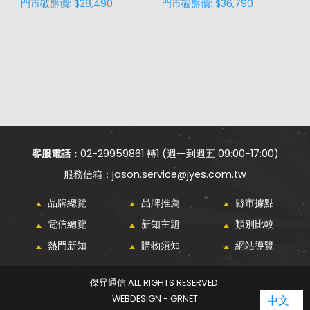
門市破盤價: $28,490
門市破盤價: $36,790
門
價
客服電話：
02-29959861 轉1 (週一到週五 09:00-17:00)
jason.service@jyes.com.tw
品牌總覽
品牌推薦
縣市據點
電信總覽
新知主題
類別比較
熱門新知
購物須知
網站導覽
傑昇通信 ALL RIGHTS RESERVED.
WEBDESIGN - GRNET
中文