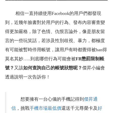
相信一直持續使用Facebook的用戶們都發現
到，近幾年臉書對於用戶的行為、發布內容審查變
得更加嚴格，除了色情、仇恨言論外，像是朋友留
言的一些玩笑話，若涉及性別歧視、暴力，都極度
有可能被暫時停用帳號，讓用戶有時都覺得被ban得
莫名其妙…..到底哪些行為可能會被
FB懲罰限制帳
號？
又該
如何查詢自己的帳號狀態呢？
傑昇小編會
透過說明一次告訴你！
想要擁有一台心儀的手機記得到
傑昇通
信
，挑戰
手機市場最低價
還送千元尊榮卡及
好