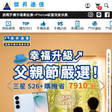
0
挑戰手機市場最低價~iPhone破盤現貨供應
價格總覽
機型排行
手機推薦
手機比較
舊機回收
門市據點
門號