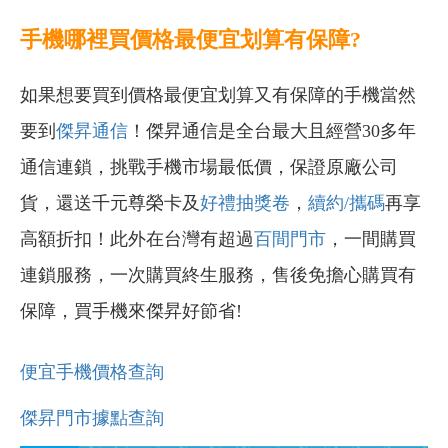
手機哪裡買價格最便宜划算有保障?
如果想要買到價格最便宜划算又有保障的手機當然
要到
傑昇通信
！傑昇通信是全台最大且經營30多年
通信連鎖，挑戰手機市場最低價，保證原廠公司
貨，還送千元尊榮卡及
好禮抽獎卷
，
續約/攜碼
再享
高額折扣！此外在台灣有超過
百間門市
，一間購買
連鎖服務，一次購買終生服務，售後免擔心購買有
保障，買手機來傑昇好節省!
便宜手機價格查詢
傑昇門市據點查詢