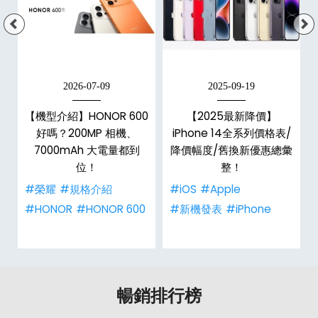
2026-07-09
2025-09-19
手
【機型介紹】HONOR 600
【2025最新降價】
h
好嗎？200MP 相機、
iPhone 14全系列價格表/
整
7000mAh 大電量都到
降價幅度/舊換新優惠總彙
位！
整！
#榮耀
#規格介紹
#iOS
#Apple
#HONOR
#HONOR 600
#新機發表
#iPhone
暢銷排行榜