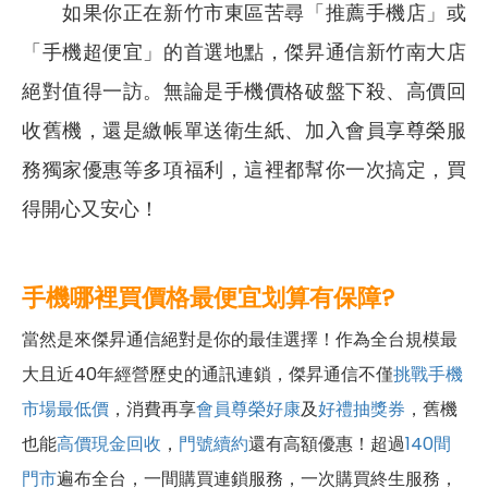
如果你正在新竹市東區苦尋「推薦手機店」或
「手機超便宜」的首選地點，傑昇通信新竹南大店
絕對值得一訪。無論是手機價格破盤下殺、高價回
收舊機，還是繳帳單送衛生紙、加入會員享尊榮服
務獨家優惠等多項福利，這裡都幫你一次搞定，買
得開心又安心！
手機哪裡買價格最便宜划算有保障?
當然是來傑昇通信絕對是你的最佳選擇！作為全台規模最
大且近40年經營歷史的通訊連鎖，傑昇通信不僅
挑戰手機
市場最低價
，消費再享
會員尊榮好康
及
好禮抽獎券
，舊機
也能
高價現金回收
，
門號續約
還有高額優惠！超過
140間
門市
遍布全台，一間購買連鎖服務，一次購買終生服務，