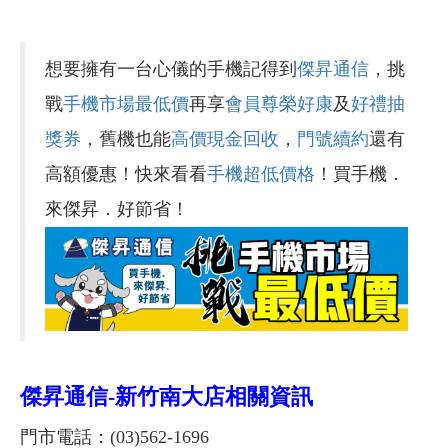
想要擁有一台心儀的手機記得到
傑昇通信
，挑
戰
手機市場最低價
再享
會員尊榮好康
及
好禮抽
獎券
，舊機也能
高價現金回收
，
門號續約
還有
高額優惠！快來看看
手機超低價格
！買手機．
來傑昇．好節省！
傑昇通信-
新竹南大店相關資訊
門市電話：(03)562-1696