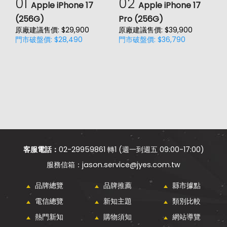
01
02
Apple iPhone 17
Apple iPhone 17
(256G)
Pro (256G)
(
原廠建議售價: $29,900
原廠建議售價: $39,900
原
門市破盤價: $28,490
門市破盤價: $36,790
門
客服電話：
02-29959861 轉1 (週一到週五 09:00-17:00)
jason.service@jyes.com.tw
品牌總覽
品牌推薦
縣市據點
電信總覽
新知主題
類別比較
熱門新知
購物須知
網站導覽