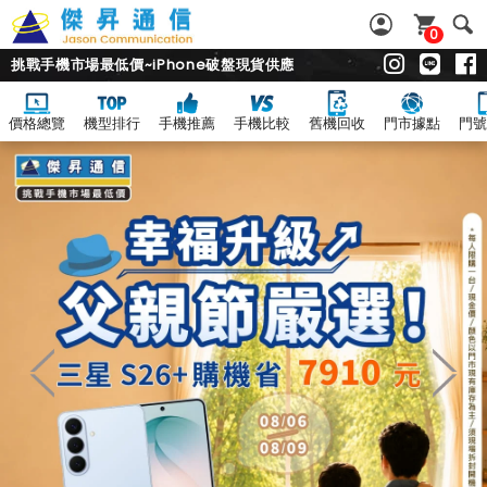
0
挑戰手機市場最低價~iPhone破盤現貨供應
價格總覽
機型排行
手機推薦
手機比較
舊機回收
門市據點
門號