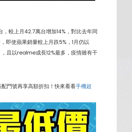
，較上月42.7萬台增加14%，對比去年同
，即使蘋果銷量較上月跌5%，1月仍以
%），且以realme成長12%最多，疫情雖有干
搭配門號再享高額折扣！快來看看
手機超