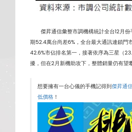
傑昇通信彙整市調機構統計全台12月份手機市
期52.4萬台尚差6%，全台最大通訊連鎖
42.6%市佔排名第一，接著依序為三星（23.6
擾，但在2月新機助攻下，整體銷量仍有望
想要擁有一台心儀的手機記得到
傑昇通
低價格
！