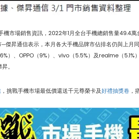
場銷售資訊，2022年1月全台手機總銷售量49.4萬台
門市─傑昇通信表示，本月各大手機品牌市佔排名仍與上月同
%）、OPPO（9%）、vivo（5.5%）及realme（5.1
攀昇。
信
，挑戰手機市場最低價還送千元尊榮卡及
好禮抽獎卷
，