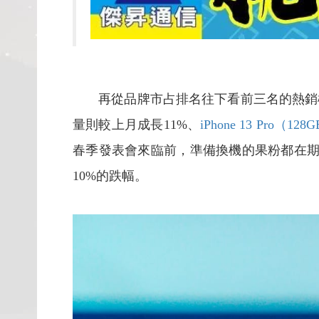
再從品牌市占排名往下看前三名的熱銷機
量則較上月成長11%、
iPhone 13 Pro（128
春季發表會來臨前，準備換機的果粉都在期
10%的跌幅。