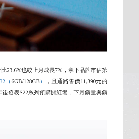
23.6%也較上月成長7%，拿下品牌市佔第
A32（
6GB/128GB
）
，且通路售價11,390元的
農曆年後發表S22系列預購開紅盤，下月銷量與銷