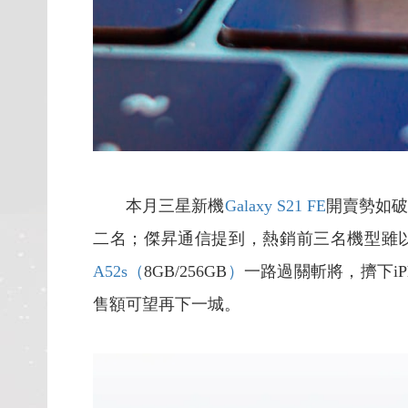
本月三星新機
Galaxy S21 FE
開賣勢如破
二名；傑昇通信提到，熱銷前三名機型雖
A52s（
8GB/256GB
）
一路過關斬將，擠下iP
售額可望再下一城。