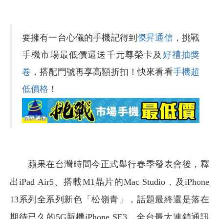
要擁有一台心儀的手機記得到
傑昇通信
，挑戰
手機市場最低價還送千元尊榮卡及
好禮抽獎
卷
，搭配門號再享高額折扣！快來看看
手機超
低價格
！
蘋果在台灣時間今正式舉行春季發表會後，釋
出iPad Air5、搭載M1晶片的Mac Studio，及iPhone
13系列全系列新色「松嶺青」，話題最終還是落在
期待已久的5G新機iPhone SE3，全台最大連鎖通訊