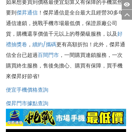
如果想要買到價格最便宜划算又有保障的手機當然
要到
傑昇通信
！傑昇通信是全台最大且經營30多年
通信連鎖，挑戰手機市場最低價，保證原廠公司
貨，購機還享價值千元以上的尊榮級服務，以及
好
禮抽獎卷
，
續約/攜碼
更有高額折扣！此外，傑昇通
信全台已超過
百間門市
，一間購買連鎖服務，一次
購買終生服務，售後免擔心、購買有保障，買手機
來傑昇好節省!
便宜手機價格查詢
傑昇門市據點查詢