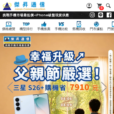
0
挑戰手機市場最低價~iPhone破盤現貨供應
價格總覽
機型排行
手機推薦
手機比較
舊機回收
門市據點
門號