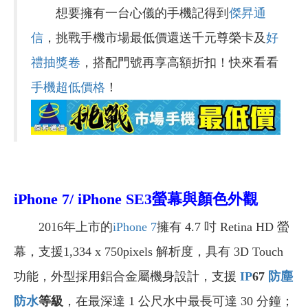
想要擁有一台心儀的手機記得到
傑昇通
信
，挑戰手機市場最低價還送千元尊榮卡及
好
禮抽獎卷
，搭配門號再享高額折扣！快來看看
手機超低價格
！
iPhone 7/ iPhone SE3螢幕與顏色外觀
2016年上市的
iPhone 7
擁有 4.7 吋 Retina HD 螢
幕，支援1,334 x 750pixels 解析度，具有 3D Touch
功能，外型採用鋁合金屬機身設計，支援
IP
67
防塵
防水
等級
，在最深達 1 公尺水中最長可達 30 分鐘；