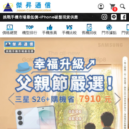
0
挑戰手機市場最低價~iPhone破盤現貨供應
價格總覽
機型排行
手機推薦
手機比較
舊機回收
門市據點
門號