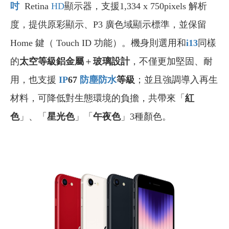
吋
Retina
HD
顯示器，支援1,334 x 750pixels 解析
度，提供原彩顯示、P3 廣色域顯示標準，並保留
Home 鍵（ Touch ID 功能）。機身則選用和
i13
同樣
的
太空等級鋁金屬
＋
玻璃設計
，不僅更加堅固、耐
用，也支援
IP
67
防塵防水
等級
；並且強調導入再生
材料，可降低對生態環境的負擔，共帶來「
紅
色
」、「
星光色
」「
午夜色
」3種顏色。