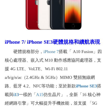
iPhone 7/ iPhone SE3
硬體規格和續航表現
硬體規格部分，
iPhone 7
搭載「 A10 Fusion」四
核心處理器、嵌入式 M10 動作感應協同處理器，支
援 4G LTE、VoLTE、Wi-Fi 802.11
a/b/g/n/ac（2.4GHz & 5GHz）MIMO 雙頻無線網
路、藍牙 4.2、NFC等功能；至於新款
iPhone SE3
搭
載與
i13
一樣的「
A15
仿生晶片」，全新「16 核心神
經網路引擎」可大幅提升手機效能，並支援 「5G