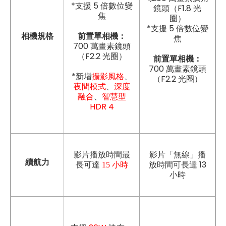
*支援 5 倍數位變
鏡頭（F1.8 光
焦
圈）
*支援 5 倍數位變
前置單相機：
相機規格
焦
700 萬畫素鏡頭
（F2.2 光圈）
前置單相機：
700 萬畫素鏡頭
*新增
攝影風格
、
（F2.2 光圈）
夜間模式
、
深度
融合
、
智慧型
HDR 4
影片「無線」播
影片播放時間最
續航力
放時間可長達 13
長可達
15 小時
小時