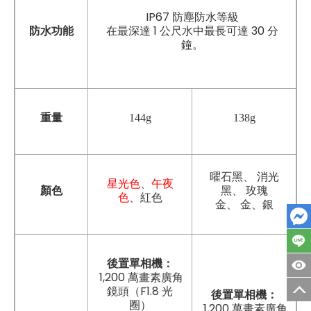
IP67 防塵防水等級
防水功能
在最深達 1 公尺水中最長可達 30 分
鐘。
重量
144g
138g
曜石黑
、
消光
星光色
、
午夜
顏色
黑
、
玫瑰
色
、紅色
金
、
金、銀
後置單相機：
1,200 萬畫素廣角
鏡頭（F1.8 光
後置單相機：
圈）
1,200 萬畫素廣角