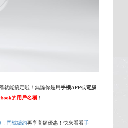
名稱就能搞定啦！無論你是用
手機APP
或
電腦
book
的
用戶名稱
！
卷
，
門號續約
再享高額優惠！快來看看
手