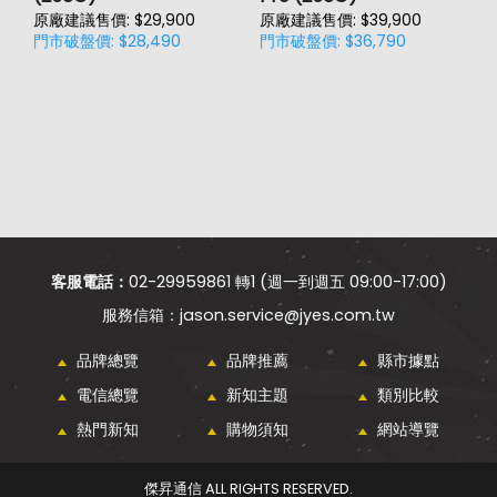
原廠建議售價: $29,900
原廠建議售價: $39,900
原
門市破盤價: $28,490
門市破盤價: $36,790
門
客服電話：
02-29959861 轉1 (週一到週五 09:00-17:00)
jason.service@jyes.com.tw
品牌總覽
品牌推薦
縣市據點
電信總覽
新知主題
類別比較
熱門新知
購物須知
網站導覽
傑昇通信 ALL RIGHTS RESERVED.