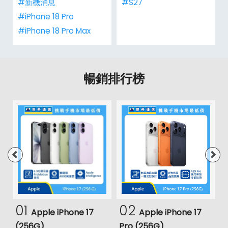
#新機消息
#S27
#iPhone 18 Pro
#iPhone 18 Pro Max
暢銷排行榜
01
02
Apple iPhone 17
Apple iPhone 17
(256G)
Pro (256G)
(