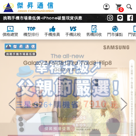
0
挑戰手機市場最低價~iPhone破盤現貨供應
價格總覽
機型排行
手機推薦
手機比較
舊機回收
門市據點
門號