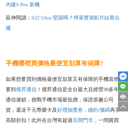
內建S Pen 新機
延伸閱讀：
S22 Ultra 堅固嗎？摔落實測影片結果出
爐
手機哪裡買價格最便宜划算有保障?
如果想要買到價格最便宜划算又有保障的手機當然
要到
傑昇通信
！傑昇通信是全台最大且經營30多年
通信連鎖，挑戰手機市場最低價，保證原廠公司
貨，還送千元尊榮卡及
好禮抽獎卷
，
續約/攜碼
再享
高額折扣！此外在台灣有超過
百間門市
，一間購買