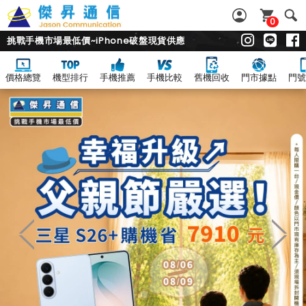
0
挑戰手機市場最低價~iPhone破盤現貨供應
價格總覽
機型排行
手機推薦
手機比較
舊機回收
門市據點
門號