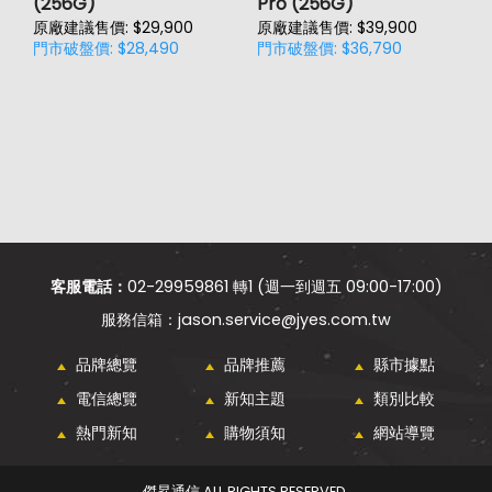
(256G)
Pro (256G)
(
原廠建議售價: $29,900
原廠建議售價: $39,900
原
門市破盤價: $28,490
門市破盤價: $36,790
門
客服電話：
02-29959861 轉1 (週一到週五 09:00-17:00)
jason.service@jyes.com.tw
品牌總覽
品牌推薦
縣市據點
電信總覽
新知主題
類別比較
熱門新知
購物須知
網站導覽
傑昇通信 ALL RIGHTS RESERVED.