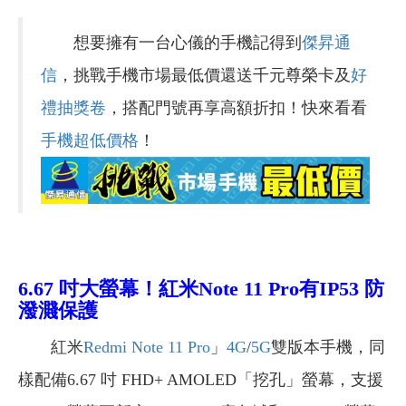
想要擁有一台心儀的手機記得到
傑昇通
信
，挑戰手機市場最低價還送千元尊榮卡及
好
禮抽獎卷
，搭配門號再享高額折扣！快來看看
手機超低價格
！
6.67
吋大螢幕！
紅米Note 11 Pro
有
IP53
防
潑濺保護
紅米
Redmi Note 11 Pro
」
4G
/
5G
雙版本手機，同
樣配備6.67 吋 FHD+ AMOLED「挖孔」螢幕，支援