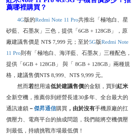
薦哪裡購買？
4G
版的
Redmi Note 11 Pro
共推出「極地白、星
砂藍、石墨灰」三色，提供「6GB + 128GB」，原
廠建議售價是 NT$ 7,999 元；至於
5G
版
Redmi Note
11 Pro
則有「極地白、海洋藍、石墨灰」三種配色，
提供「6GB + 128GB」 與「 8GB + 128GB」兩種規
格，建議售價NT$ 8,999、NT$ 9,999 元。
然而
若
想用遠
低於建議售價
的金額，買到
紅米
全新空機，推薦你到經營長達30多年、全台最大的
通訊連鎖
－
傑昇通信
購買
，由於沒有
手機原廠的扛
價壓力、電商平台的抽成問題，我們能將空機價壓
到最低，持續挑戰市場最低價！