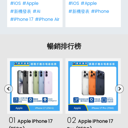
人包！
#iOS
#Apple
#iOS
#Apple
#新機發表
#AI
#新機發表
#iPhone
#iPhone 17
#iPhone Air
暢銷排行榜
01
02
Apple iPhone 17
Apple iPhone 17