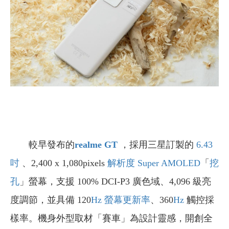
較早發布的
realme GT
，採用三星訂製的
6.43
吋
、2,400 x 1,080pixels
解析度
Super AMOLED
「
挖
孔
」螢幕，支援 100% DCI-P3 廣色域、4,096 級亮
度調節，並具備 120
Hz 螢幕更新率
、360
Hz
觸控採
樣率。機身外型取材「賽車」為設計靈感，開創全