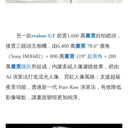
另一款
realme GT
前置1,600 萬
畫素
自拍鏡頭，
後置三鏡頭主相機，由6,400 萬
畫素
78.6° 廣角
（Sony IMX682）+ 800 萬
畫素
119°
超廣角
+ 200
萬
畫素
微距
所組成，內建多組人像濾鏡效果，經由
AI 演算法打造流光人像、霓虹人像風格；支援超級
夜景功能，透過新一代 Pure Raw 演算法，有效降低
影像噪點，讓畫面變得更加純淨。