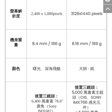
螢幕解
3126x1440 pixels
2,400 x 1,080pixels
析度
機身重
8.4 mm / 186 g
8.18 mm / 189 g
量
顏色
曙光
、
深海飛艇
大師 · 紙
後置三鏡頭：
5,000 萬畫素主鏡
後置三鏡頭：
頭（OIS、SONY
6,400 萬畫素 78.6°
IMX766 感光元
廣角（Sony
件）
IMX682）