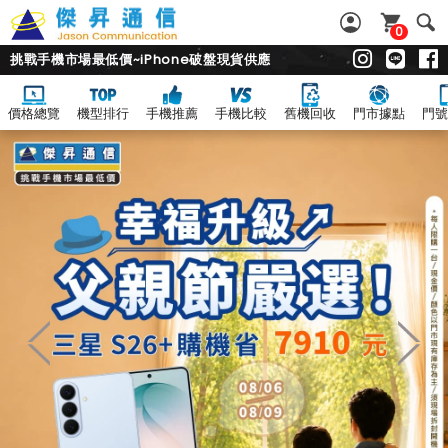
0
挑戰手機市場最低價~iPhone破盤現貨供應
價格總覽
機型排行
手機推薦
手機比較
舊機回收
門市據點
門號