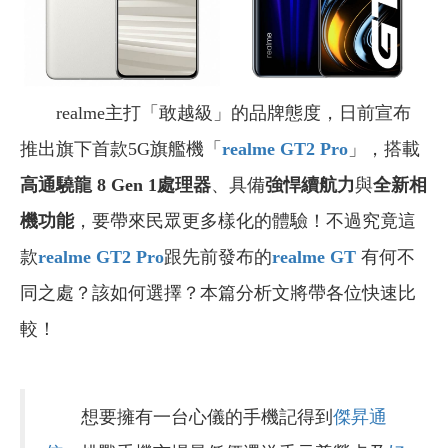
realme主打「敢越級」的品牌態度，日前宣布
推出旗下首款5G旗艦機「
realme GT2 Pro
」，搭載
高通驍龍 8 Gen 1處理器
、具備
強悍續航力
與
全新相
機功能
，要帶來民眾更多樣化的體驗！不過究竟這
款
realme GT2 Pro
跟先前發布的
realme GT
有何不
同之處？該如何選擇？本篇分析文將帶各位快速比
較！
想要擁有一台心儀的手機記得到
傑昇通