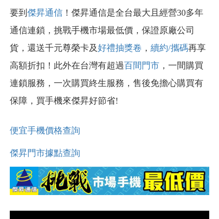
要到
傑昇通信
！傑昇通信是全台最大且經營30多年
通信連鎖，挑戰手機市場最低價，保證原廠公司
貨，還送千元尊榮卡及
好禮抽獎卷
，
續約/攜碼
再享
高額折扣！此外在台灣有超過
百間門市
，一間購買
連鎖服務，一次購買終生服務，售後免擔心購買有
保障，買手機來傑昇好節省!
便宜手機價格查詢
傑昇門市據點查詢