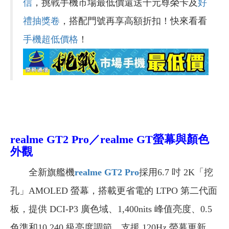
信
，挑戰手機市場最低價還送千元尊榮卡及
好
禮抽獎卷
，搭配門號再享高額折扣！快來看看
手機超低價格
！
realme GT2 Pro／realme GT
螢幕與顏色
外觀
全新旗艦機
realme GT2 Pro
採用6.7 吋 2K「挖
孔」AMOLED 螢幕，搭載更省電的 LTPO 第二代面
板，提供 DCI-P3 廣色域、1,400nits 峰值亮度、0.5
色準和10,240 級亮度調節，支援 120Hz 螢幕更新