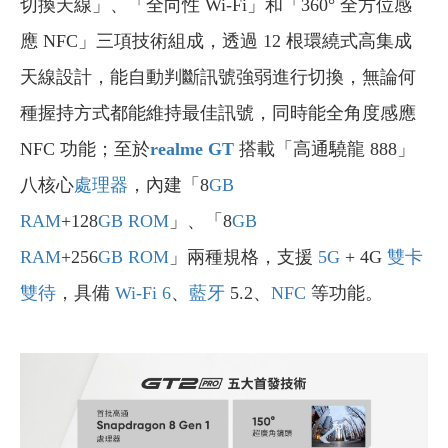
切換天線」、「全向性 Wi-Fi」和「360° 全方位感
應 NFC」三項技術組成，透過 12 根環繞式高集成
天線設計，能自動判斷訊號強弱進行切換，無論何
種握持方式都能維持最佳訊號，同時能全角度感應
NFC 功能；至於
realme GT
搭載「高通驍龍 888」
八核心
處理器
，內建「8
GB
RAM
+128
GB
ROM
」、「8
GB
RAM
+256
GB
ROM
」兩種規格，支援
5G
+ 4G
雙卡
雙待
，具備
Wi-Fi 6
、
藍牙
5.2、
NFC
等功能。