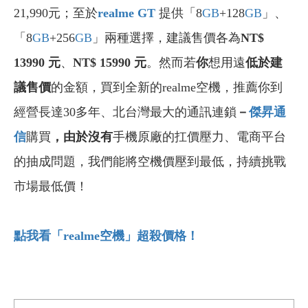
21,990元
；至於
realme GT
提供
「8
GB
+128
GB
」、
「8
GB
+256
GB
」兩種選擇，建議售價各為
NT$
13990 元
、
NT$ 15990 元
。然而若
你
想用遠
低於建
議售價
的金額，買到全新的realme空機，推薦你到
經營長達30多年、北台灣最大的通訊連鎖
－
傑昇通
信
購買
，由於沒有
手機原廠的扛價壓力、電商平台
的抽成問題，我們能將空機價壓到最低，持續挑戰
市場最低價！
點我看「realme
空機」超殺價格！