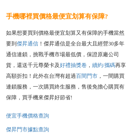
手機哪裡買價格最便宜划算有保障?
如果想要買到價格最便宜划算又有保障的手機當然
要到
傑昇通信
！傑昇通信是全台最大且經營30多年
通信連鎖，挑戰手機市場最低價，保證原廠公司
貨，還送千元尊榮卡及
好禮抽獎卷
，
續約/攜碼
再享
高額折扣！此外在台灣有超過
百間門市
，一間購買
連鎖服務，一次購買終生服務，售後免擔心購買有
保障，買手機來傑昇好節省!
便宜手機價格查詢
傑昇門市據點查詢