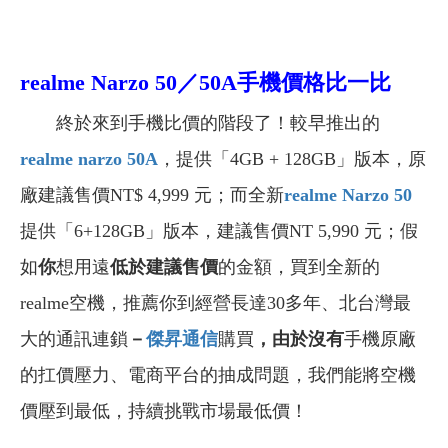
realme Narzo 50／50A
手機價格比一比
終於來到手機比價的階段了！較早推出的
realme narzo 50A
，提供
「4GB + 128GB」版本，
原
廠建議售價NT$ 4,999 元；而全新
realme Narzo 50
提供「6+128GB」版本，建議售價NT 5,990 元
；
假
如
你
想用遠
低於建議售價
的金額，買到全新的
realme空機，推薦你到經營長達30多年、北台灣最
大的通訊連鎖
－
傑昇通信
購買
，由於沒有
手機原廠
的扛價壓力、電商平台的抽成問題，我們能將空機
價壓到最低，持續挑戰市場最低價！