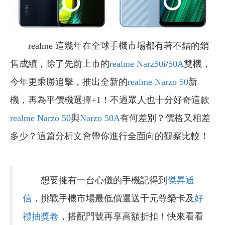
realme 這幾年在全球手機市場都有著不錯的銷
售成績，除了先前上市的
realme Narz50i
/
50A
雙機，
今年更乘勝追擊，推出全新的
realme Narzo 50
新
機，再為平價機選擇+1！不過眾人也十分好奇這款
realme Narzo 50
與
Narzo 50A
有何差別？價格又相差
多少？這篇分析文會帶你進行全面向的觀察比較！
想要擁有一台心儀的手機記得到
傑昇通
信
，挑戰手機市場最低價還送千元尊榮卡及
好
禮抽獎卷
，搭配門號再享高額折扣！快來看看