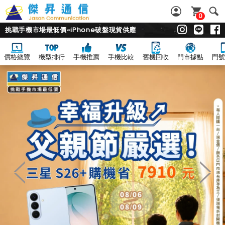
0
挑戰手機市場最低價~iPhone破盤現貨供應
價格總覽
機型排行
手機推薦
手機比較
舊機回收
門市據點
門號