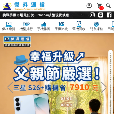
0
挑戰手機市場最低價~iPhone破盤現貨供應
價格總覽
機型排行
手機推薦
手機比較
舊機回收
門市據點
門號