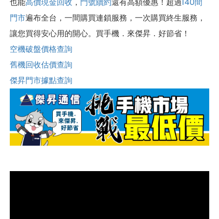
也能
高價現金回收
，
門號續約
還有高額優惠！超過
140間
門市
遍布全台，一間購買連鎖服務，一次購買終生服務，
讓您買得安心用的開心。買手機．來傑昇．好節省！
空機破盤價格查詢
舊機回收估價查詢
傑昇門市據點查詢