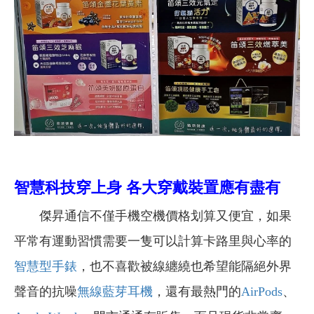
智慧科技穿上身 各大穿戴裝置應有盡有
傑昇通信不僅手機空機價格划算又便宜，如果
平常有運動習慣需要一隻可以計算卡路里與心率的
智慧型手錶
，也不喜歡被線纏繞也希望能隔絕外界
聲音的抗噪
無線藍芽耳機
，還有最熱門的
AirPods
、