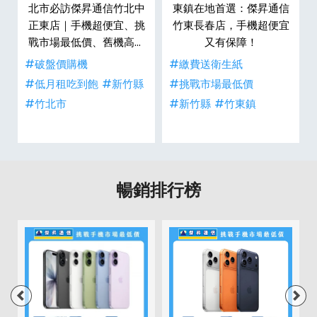
瑚
北市必訪傑昇通信竹北中
東鎮在地首選：傑昇通信
、
正東店｜手機超便宜、挑
竹東長春店，手機超便宜
生
戰市場最低價、舊機高價
又有保障！
現金回收
#破盤價購機
#繳費送衛生紙
#低月租吃到飽
#新竹縣
#挑戰市場最低價
#竹北市
#新竹縣
#竹東鎮
暢銷排行榜