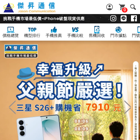
0
挑戰手機市場最低價~iPhone破盤現貨供應
價格總覽
機型排行
手機推薦
手機比較
舊機回收
門市據點
門號