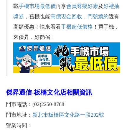
戰
手機市場最低價
再享
會員尊榮好康
及
好禮抽
獎券
，舊機也能
高價現金回收
，
門號續約
還有
高額優惠！快來看看
手機超低價格
！買手機．
來傑昇．好節省！
傑昇通信-
板橋文化店相關資訊
門市電話：(02)2250-8768
門市地址：
新北市板橋區文化路一段292號
營業時間：