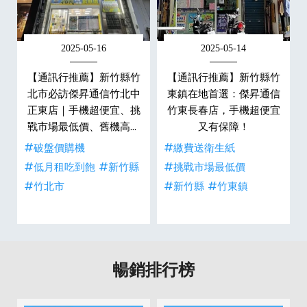
2025-05-16
2025-05-14
永
【通訊行推薦】新竹縣竹
【通訊行推薦】新竹縣竹
瑚
北市必訪傑昇通信竹北中
東鎮在地首選：傑昇通信
、
正東店｜手機超便宜、挑
竹東長春店，手機超便宜
生
戰市場最低價、舊機高價
又有保障！
現金回收
#破盤價購機
#繳費送衛生紙
#低月租吃到飽
#新竹縣
#挑戰市場最低價
#竹北市
#新竹縣
#竹東鎮
暢銷排行榜