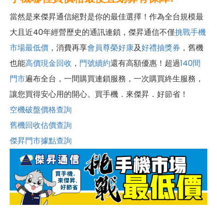
當然是來傑昇通信絕對是你的最佳選擇！作為全台規模最
大且近40年經營歷史的通訊連鎖，傑昇通信不僅
挑戰手機
市場最低價
，消費再享
會員尊榮好康
及
好禮抽獎券
，舊機
也能
高價現金回收
，
門號續約
還有高額優惠！超過
140間
門市
遍布全台，一間購買連鎖服務，一次購買終生服務，
讓您買得安心用的開心。買手機．來傑昇．好節省！
空機破盤價格查詢
舊機回收估價查詢
傑昇門市據點查詢