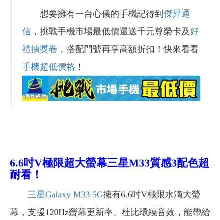
想要擁有一台心儀的手機記得到
傑昇通
信
，挑戰手機市場最低價還送千元尊榮卡及
好
禮抽獎卷
，搭配門號再享高額折扣！快來看看
手機超低價格
！
6.6
吋V極限超大螢幕
三星M33
質感3配色超
耐看！
三星Galaxy M33 5G
擁有6.6吋V極限水滴大螢
幕，支援120Hz螢幕更新率、杜比環繞音效，能帶給