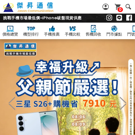
0
挑戰手機市場最低價~iPhone破盤現貨供應
價格總覽
機型排行
手機推薦
手機比較
舊機回收
門市據點
門號