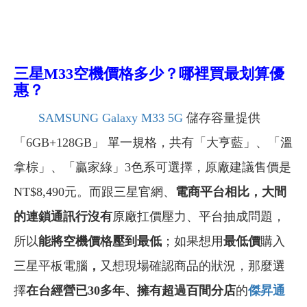
三星M33空機價格多少？哪裡買最划算優
惠？
SAMSUNG
Galaxy M33 5G
儲存容量提供
「6GB+128GB」 單一規格，共有「大亨藍」、「溫
拿棕」、「贏家綠」3色系可選擇，原廠建議售價是
NT$8,490元。而跟三星官網、
電商平台相比，大間
的連鎖通訊行沒有
原廠扛價壓力、平台抽成問題，
所以
能將空機價格壓到最低
；如果想用
最低價
購入
三星平板電腦
，
又想現場確認商品的狀況，那麼選
擇
在台經營已30多年、擁有超過百間分店
的
傑昇通