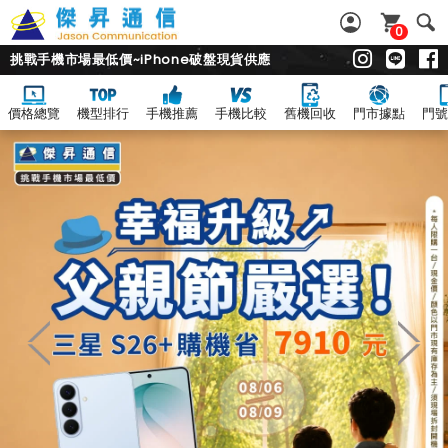
0
挑戰手機市場最低價~iPhone破盤現貨供應
價格總覽
機型排行
手機推薦
手機比較
舊機回收
門市據點
門號