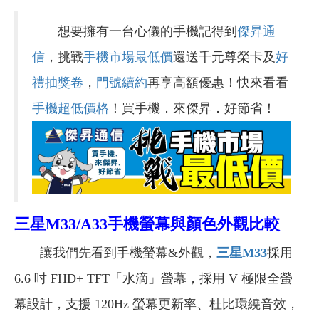
想要擁有一台心儀的手機記得到
傑昇通
信
，挑戰
手機市場最低價
還送千元尊榮卡及
好
禮抽獎卷
，
門號續約
再享高額優惠！快來看看
手機超低價格
！買手機．來傑昇．好節省！
三星M33/A33手機螢幕與顏色外觀比較
讓我們先看到手機螢幕&外觀，
三星M33
採用
6.6 吋 FHD+ TFT「水滴」螢幕，採用 V 極限全螢
幕設計，支援 120Hz 螢幕更新率、杜比環繞音效，