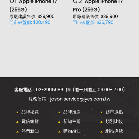
01
02
Apple iPhone 17
Apple iPhone 17
(256G)
Pro (256G)
(
原廠建議售價: $29,900
原廠建議售價: $39,900
原
門市破盤價: $28,490
門市破盤價: $36,790
門
客服電話：
02-29959861 轉1 (週一到週五 09:00-17:00)
jason.service@jyes.com.tw
品牌總覽
品牌推薦
縣市據點
電信總覽
新知主題
類別比較
熱門新知
購物須知
網站導覽