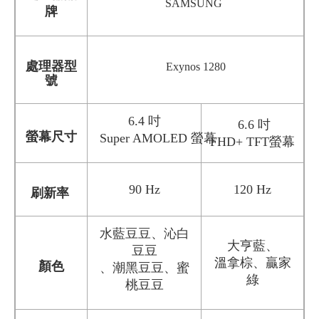
SAMSUNG
牌
處理器型
Exynos 1280
號
6.4 吋
6.6 吋
螢幕尺寸
Super AMOLED 螢幕
FHD+ TFT螢幕
90 Hz
120 Hz
刷新率
水藍豆豆、沁白
大亨藍、
豆豆
溫拿棕、贏家
顏色
、潮黑豆豆、蜜
綠
桃豆豆