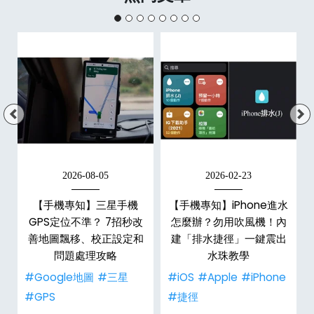
2026-08-05
2026-02-23
白
【手機專知】三星手機
【手機專知】iPhone進水
關
GPS定位不準？ 7招秒改
怎麼辦？勿用吹風機！內
整
善地圖飄移、校正設定和
建「排水捷徑」一鍵震出
問題處理攻略
水珠教學
#Google地圖
#三星
#iOS
#Apple
#iPhone
#GPS
#捷徑