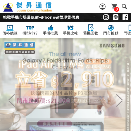
0
挑戰手機市場最低價~iPhone破盤現貨供應
價格總覽
機型排行
手機推薦
手機比較
舊機回收
門市據點
門號