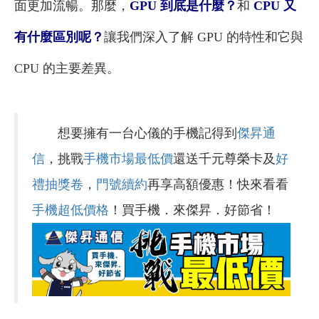
面更加流暢。那麼，
GPU 到底是什麼？
和
CPU 又
有什麼區別呢？
讓我們深入了解 GPU 的特性和它與
CPU 的主要差異。
想要擁有一台心儀的手機記得到
傑昇通
信
，挑戰
手機市場最低價
還送千元尊榮卡及
好
禮抽獎卷
，
門號續約
再享高額優惠！快來看看
手機超低價格
！買手機．來傑昇．好節省！