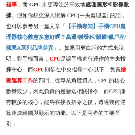
指導
，而
GPU
則更專注於高效地
處理圖形
和
影像數
據
。假如你想更深入瞭解 CPU(中央處理器) 的話，
也可以參考另一篇文章「
【手機專知】手機CPU處
理器核心數愈多愈好嗎？高通/聯發科/麒麟/獵戶座/
蘋果A系列品牌差異
」。如果用更白話的方式來說
明，對手機而言，
CPU
是讓手機進行運作的
中央指
揮中心
，而
GPU
則是在中央指揮中心以下，負責
繪
圖運算工作
的部門。從專業角度切入，CPU的核心
數量較少，因此負責的是發送相關指令，而GPU擁
有較多的核心，能夠在接收指令之後，透過幾何運
算達成繪圖與顯示的功能。以下是兩者的主要區
別：