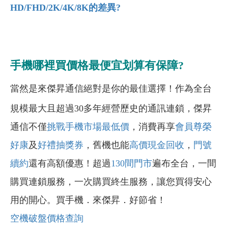
HD/FHD/2K/4K/8K的差異?
手機哪裡買價格最便宜划算有保障?
當然是來傑昇通信絕對是你的最佳選擇！作為全台
規模最大且超過30多年經營歷史的通訊連鎖，傑昇
通信不僅
挑戰手機市場最低價
，消費再享
會員尊榮
好康
及
好禮抽獎券
，舊機也能
高價現金回收
，
門號
續約
還有高額優惠！超過
130間門市
遍布全台，一間
購買連鎖服務，一次購買終生服務，讓您買得安心
用的開心。買手機．來傑昇．好節省！
空機破盤價格查詢