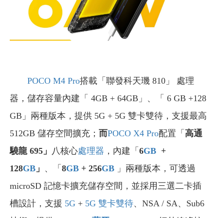
POCO M4 Pro
搭載「聯發科天璣 810」 處理
器，儲存容量內建「 4GB + 64GB」、「 6 GB +128
GB」兩種版本，提供 5G + 5G 雙卡雙待，支援最高
512GB 儲存空間擴充；
而
POCO X4 Pro
配置「
高通
驍龍 695」
八核心
處理器
，內建「
6
GB
+
128
GB
」
、「
8
GB
+ 256
GB
」兩種版本，可透過
microSD 記憶卡擴充儲存空間，並採用三選二卡插
槽設計，支援
5G
+
5G
雙卡雙待
、NSA / SA、Sub6