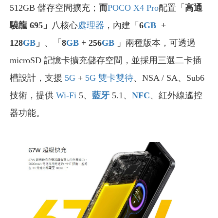
512GB 儲存空間擴充；
而
POCO X4 Pro
配置「
高通
驍龍 695」
八核心
處理器
，內建「
6
GB
+
128
GB
」
、「
8
GB
+ 256
GB
」兩種版本，可透過
microSD 記憶卡擴充儲存空間，並採用三選二卡插
槽設計，支援
5G
+
5G
雙卡雙待
、NSA / SA、Sub6
技術，提供
Wi-Fi
5、
藍牙
5.1、
NFC
、紅外線遙控
器功能。