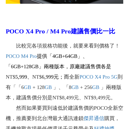
POCO X4 Pro / M4 Pro建議售價比一比
比較完各項規格功能後，就要來看到價格了！
POCO M4 Pro
提供「4GB+64GB」、
「6GB+128GB」兩種版本，原廠建議售價各是
NT$
5,999
、
NT$
6,999
元；而
全
新
POCO X4 Pro 5G
則
有「「6
GB
+ 128
GB
」、「8
GB
+ 256
GB
」兩種版
本
，建議售價分別是
NT$8,499元
、
NT$9,499元
。
然而如果要買到遠低於建議售價的POCO全新空
機，推薦要到北台灣最大通訊連鎖
傑昇通信
購買，
手機挑戰市場最低價還送千元尊榮卡及
好禮抽獎