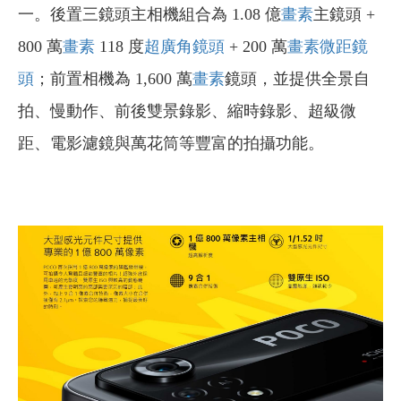
一。後置三鏡頭主相機組合為 1.08 億
畫素
主鏡頭 +
800 萬
畫素
118 度
超廣角鏡頭
+ 200 萬
畫素
微距鏡
頭
；前置相機為 1,600 萬
畫素
鏡頭，並提供全景自
拍、慢動作、前後雙景錄影、縮時錄影、超級微
距、電影濾鏡與萬花筒等豐富的拍攝功能。