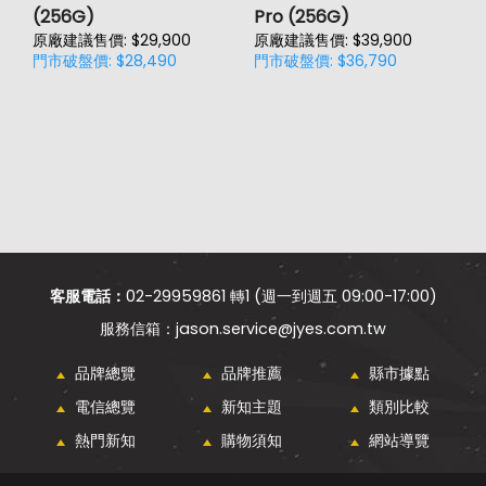
(256G)
Pro (256G)
(
原廠建議售價: $29,900
原廠建議售價: $39,900
原
門市破盤價: $28,490
門市破盤價: $36,790
門
客服電話：
02-29959861 轉1 (週一到週五 09:00-17:00)
jason.service@jyes.com.tw
品牌總覽
品牌推薦
縣市據點
電信總覽
新知主題
類別比較
熱門新知
購物須知
網站導覽