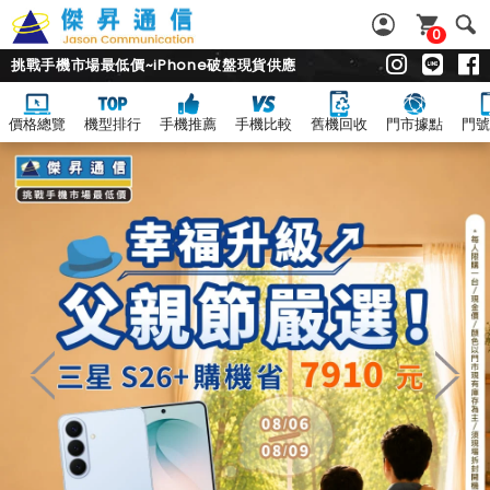
0
挑戰手機市場最低價~iPhone破盤現貨供應
價格總覽
機型排行
手機推薦
手機比較
舊機回收
門市據點
門號