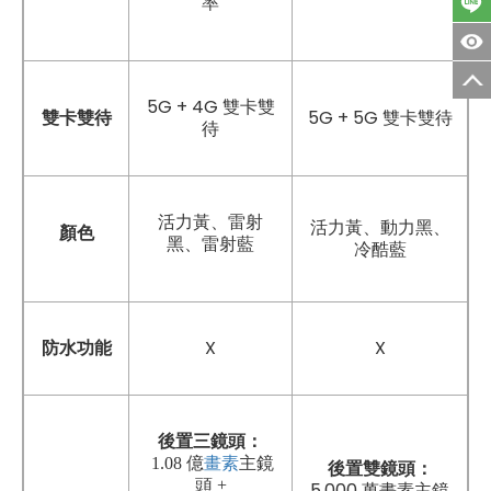
率
5G + 4G 雙卡雙
雙卡雙待
5G + 5G 雙卡雙待
待
活力黃、雷射
活力黃、動力黑、
顏色
黑、雷射藍
冷酷藍
防水功能
X
X
後置三鏡頭：
1.08 億
畫素
主鏡
後置雙鏡頭：
頭 +
5,000 萬畫素主鏡