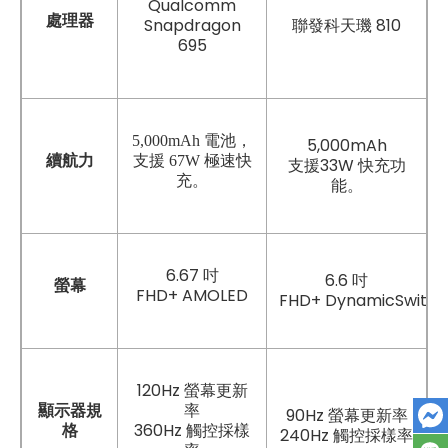
Qualcomm
處理器
Snapdragon
聯發科天璣 810
695
5,000mAh 電池，
5,000mAh
續航力
支援 67W 極速快
支援33W 快充功
充。
能。
6.67 吋
6.6 吋
螢幕
FHD+ AMOLED
FHD+ DynamicSwitc
120Hz 螢幕更新
率
顯示器規
90Hz 螢幕更新率
360Hz 觸控採樣
格
240Hz 觸控採樣率