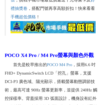
信
，挑戰手機市場最低價還送千元尊榮卡及
好
禮抽獎卷
，搭配門號再享高額折扣！快來看看
手機超低價格
！
POCO X4 Pro / M4 Pro螢幕與顏色外觀
首先是較早推出的
POCO M4 Pro
，採用6.6 吋
FHD+ DynamicSwitch LCD「挖孔」螢幕，支援
DCI-P3 廣色域、陽光顯示，搭載螢幕動態調節技
術，最高可達 90Hz 螢幕更新率，並提供 240Hz 觸
控採樣率。背蓋採用 3D 弧面設計，機身設有紅外