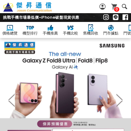
0
挑戰手機市場最低價~iPhone破盤現貨供應
價格總覽
機型排行
手機推薦
手機比較
舊機回收
門市據點
門號