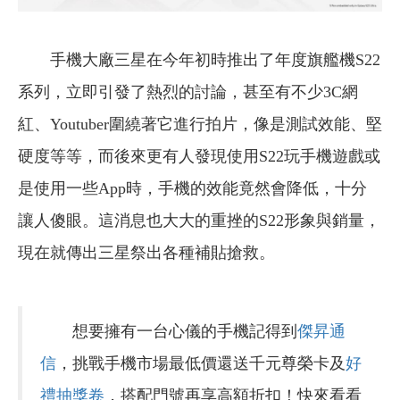
手機大廠三星在今年初時推出了年度旗艦機S22
系列，立即引發了熱烈的討論，甚至有不少3C網
紅、Youtuber圍繞著它進行拍片，像是測試效能、堅
硬度等等，而後來更有人發現使用S22玩手機遊戲或
是使用一些App時，手機的效能竟然會降低，十分
讓人傻眼。這消息也大大的重挫的S22形象與銷量，
現在就傳出三星祭出各種補貼搶救。
想要擁有一台心儀的手機記得到
傑昇通
信
，挑戰手機市場最低價還送千元尊榮卡及
好
禮抽獎卷
，搭配門號再享高額折扣！快來看看