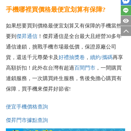
手機哪裡買價格最便宜划算有保障?
如果想要買到價格最便宜划算又有保障的手機當然
要到
傑昇通信
！傑昇通信是全台最大且經營30多年
通信連鎖，挑戰手機市場最低價，保證原廠公司
貨，還送千元尊榮卡及
好禮抽獎卷
，
續約/攜碼
再享
高額折扣！此外在台灣有超過
百間門市
，一間購買
連鎖服務，一次購買終生服務，售後免擔心購買有
保障，買手機來傑昇好節省!
便宜手機價格查詢
傑昇門市據點查詢