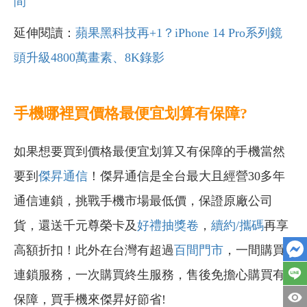
間
延伸閱讀：
蘋果黑科技再+1？iPhone 14 Pro系列鏡
頭升級4800萬畫素、8K錄影
手機哪裡買價格最便宜划算有保障?
如果想要買到價格最便宜划算又有保障的手機當然
要到
傑昇通信
！傑昇通信是全台最大且經營30多年
通信連鎖，挑戰手機市場最低價，保證原廠公司
貨，還送千元尊榮卡及
好禮抽獎卷
，
續約/攜碼
再享
高額折扣！此外在台灣有超過
百間門市
，一間購買
連鎖服務，一次購買終生服務，售後免擔心購買有
保障，買手機來傑昇好節省!