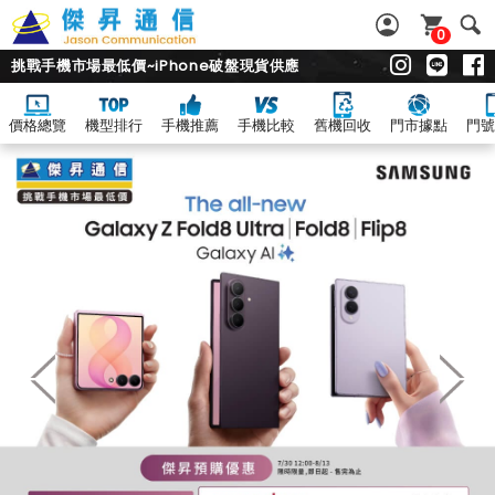
0
挑戰手機市場最低價~iPhone破盤現貨供應
價格總覽
機型排行
手機推薦
手機比較
舊機回收
門市據點
門號