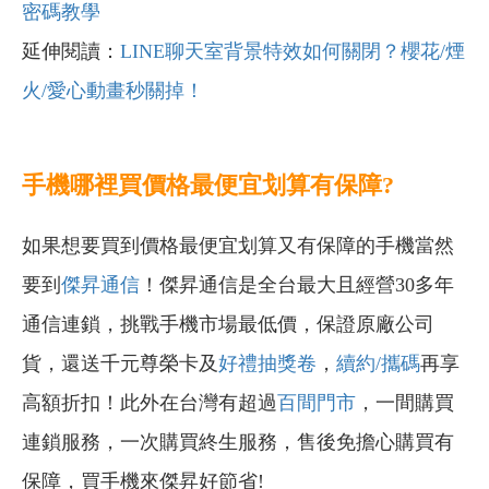
密碼教學
延伸閱讀：
LINE聊天室背景特效如何關閉？櫻花/煙
火/愛心動畫秒關掉！
手機哪裡買價格最便宜划算有保障?
如果想要買到價格最便宜划算又有保障的手機當然
要到
傑昇通信
！傑昇通信是全台最大且經營30多年
通信連鎖，挑戰手機市場最低價，保證原廠公司
貨，還送千元尊榮卡及
好禮抽獎卷
，
續約/攜碼
再享
高額折扣！此外在台灣有超過
百間門市
，一間購買
連鎖服務，一次購買終生服務，售後免擔心購買有
保障，買手機來傑昇好節省!