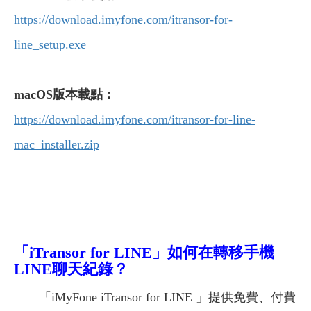
https://download.imyfone.com/itransor-for-
line_setup.exe
macOS
版本載點：
https://download.imyfone.com/itransor-for-line-
mac_installer.zip
「iTransor for LINE」如何在轉移手機
LINE聊天紀錄？
「iMyFone iTransor for LINE 」提供免費、付費