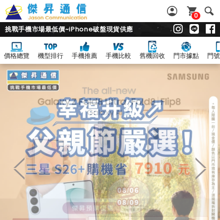
0
挑戰手機市場最低價~iPhone破盤現貨供應
價格總覽
機型排行
手機推薦
手機比較
舊機回收
門市據點
門號