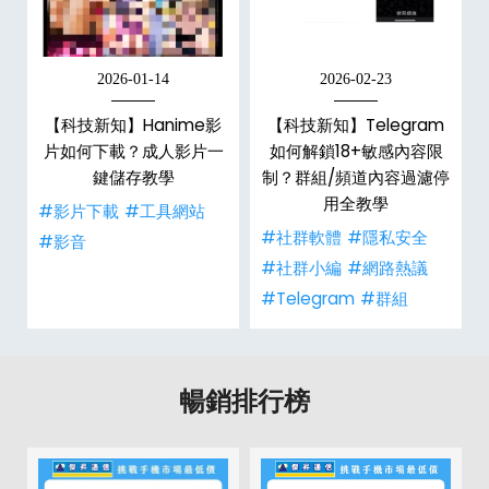
2026-01-14
2026-02-23
【科技新知】Hanime影
【科技新知】Telegram
戶
片如何下載？成人影片一
如何解鎖18+敏感內容限
鍵儲存教學
制？群組/頻道內容過濾停
用全教學
#影片下載
#工具網站
#社群軟體
#隱私安全
#影音
#社群小編
#網路熱議
#Telegram
#群組
暢銷排行榜