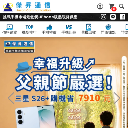
0
挑戰手機市場最低價~iPhone破盤現貨供應
價格總覽
機型排行
手機推薦
手機比較
舊機回收
門市據點
門號