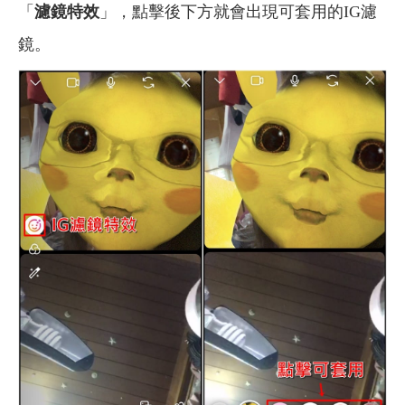
「
濾鏡特效
」，點擊後下方就會出現可套用的IG濾
鏡。