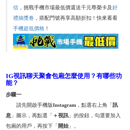
信
，挑戰手機市場最低價還送千元尊榮卡及
好
禮抽獎卷
，搭配門號再享高額折扣！快來看看
手機超低價格
！
IG視訊聊天聚會包廂怎麼使用？有哪些功
能？
步驟一
請先開啟手機版
Instagram
，點選右上角「
訊
息
」圖示，再點選「
＋視訊
」的按鈕，勾選要加入
包廂的用戶，再按下「
開始
」。