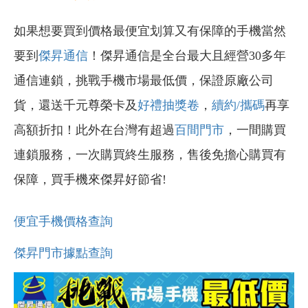
如果想要買到價格最便宜划算又有保障的手機當然
要到
傑昇通信
！傑昇通信是全台最大且經營30多年
通信連鎖，挑戰手機市場最低價，保證原廠公司
貨，還送千元尊榮卡及
好禮抽獎卷
，
續約/攜碼
再享
高額折扣！此外在台灣有超過
百間門市
，一間購買
連鎖服務，一次購買終生服務，售後免擔心購買有
保障，買手機來傑昇好節省!
便宜手機價格查詢
傑昇門市據點查詢