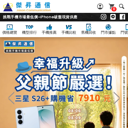
0
挑戰手機市場最低價~iPhone破盤現貨供應
價格總覽
機型排行
手機推薦
手機比較
舊機回收
門市據點
門號