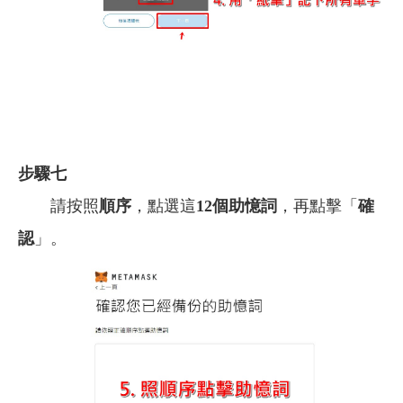
步驟七
請按照
順序
，點選這
12個助憶詞
，再點擊「
確
認
」。