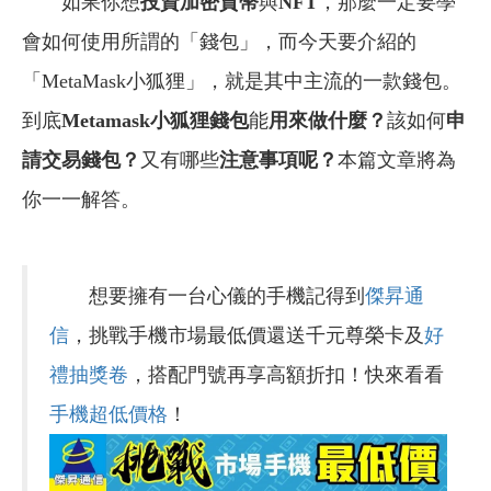
如果你想
投資加密貨幣
與
NFT
，那麼一定要學
會如何使用所謂的「錢包」，而今天要介紹的
「MetaMask小狐狸」，就是其中主流的一款錢包。
到底
Metamask
小狐狸錢包
能
用來做什麼？
該如何
申
請交易錢包？
又有哪些
注意事項呢？
本篇文章將為
你一一解答。
想要擁有一台心儀的手機記得到
傑昇通
信
，挑戰手機市場最低價還送千元尊榮卡及
好
禮抽獎卷
，搭配門號再享高額折扣！快來看看
手機超低價格
！