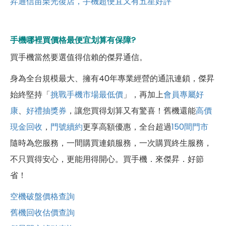
昇通信苗栗光復店，手機超便宜又有五星好評
手機哪裡買價格最便宜划算有保障?
買手機當然要選值得信賴的傑昇通信。
身為全台規模最大、擁有40年專業經營的通訊連鎖，傑昇
始終堅持「
挑戰手機市場最低價
」，再加上
會員專屬好
康
、
好禮抽獎券
，讓您買得划算又有驚喜！舊機還能
高價
現金回收
，
門號續約
更享高額優惠，全台超過
150間門市
隨時為您服務，一間購買連鎖服務，一次購買終生服務，
不只買得安心，更能用得開心。買手機．來傑昇．好節
省！
空機破盤價格查詢
舊機回收估價查詢