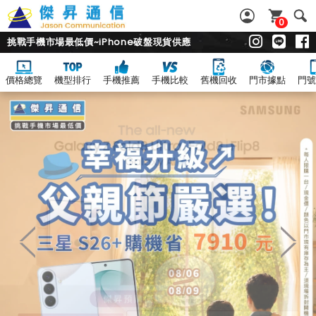
0
挑戰手機市場最低價~iPhone破盤現貨供應
價格總覽
機型排行
手機推薦
手機比較
舊機回收
門市據點
門號