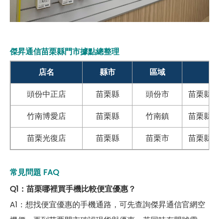
傑昇通信
苗栗縣
門市據點總整理
店名
縣市
區域
頭份中正店
苗栗縣
頭份市
苗栗縣頭
竹南博愛店
苗栗縣
竹南鎮
苗栗縣竹
苗栗光復店
苗栗縣
苗栗市
苗栗縣苗
常見問題 FAQ
Q1：苗栗哪裡買手機比較便宜優惠？
A1：想找便宜優惠的手機通路，可先查詢傑昇通信官網空