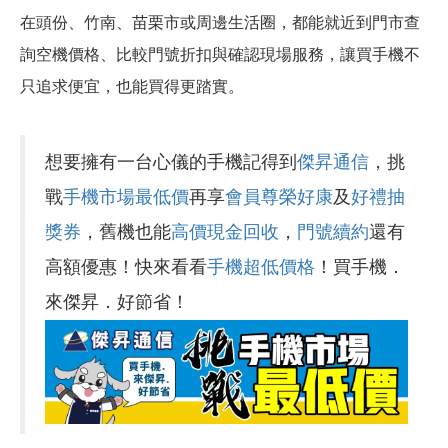
在頭份、竹南、苗栗市或周邊生活圈，都能就近到門市查
詢空機價格、比較門號折扣與確認現場服務，讓買手機不
只追求便宜，也能買得更踏實。
想要擁有一台心儀的手機記得到
傑昇通信
，挑
戰
手機市場最低價
再享
會員尊榮好康
及
好禮抽
獎券
，舊機也能
高價現金回收
，
門號續約
還有
高額優惠！快來看看
手機超低價格
！買手機．
來傑昇．好節省！