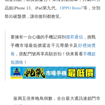
品如iPhone 13、iPad第九代、
OPPO Reno7
等，分別
祭出破盤價，讓你搶到都會笑。
要擁有一台心儀的手機記得到
傑昇通信
，挑戰
手機市場最低價還送千元尊榮卡及
好禮抽獎
卷
，搭配門號再享高額折扣！快來看看
手機超
低價格
！
振興五倍券晚鳥倒數，全台最大通訊連鎖門市