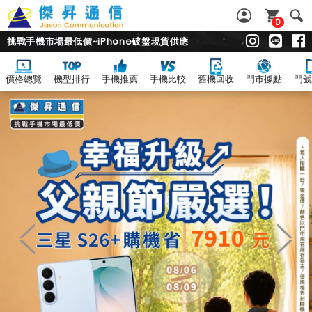
0
挑戰手機市場最低價~iPhone破盤現貨供應
價格總覽
機型排行
手機推薦
手機比較
舊機回收
門市據點
門號