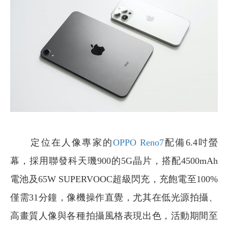
定位在人像專家的
OPPO Reno7
配備6.4吋螢
幕，採用聯發科天璣900的5G晶片，搭配4500mAh
電池及65W SUPERVOOC超級閃充，充飽電至100%
僅需31分鐘，像機操作直覺，尤其在低光源拍攝、
高畫質人像與各種拍攝風格表現出色，活動期間至