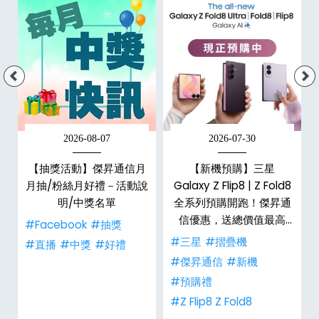
2026-08-07
2026-07-30
，
【抽獎活動】傑昇通信月
【新機預購】三星
購
月抽/粉絲月好禮－活動說
Galaxy Z Flip8 | Z Fold8
明/中獎名單
全系列預購開跑！傑昇通
信優惠，送總價值最高
#Facebook
#抽獎
$2,180 好禮
#三星
#摺疊機
禮
#直播
#中獎
#好禮
#傑昇通信
#新機
#預購禮
#Z Flip8 Z Fold8