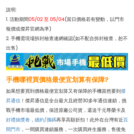
說明:
1. 活動期間
05/02 至 05/04
(當日價格若有變動，以門市
報價或傑昇官網為準)
2. 手機需現場拆封檢查連網確認(如不配合拆封檢查，恕不
出售)
手機哪裡買價格最便宜划算有保障?
如果想要買到價格最便宜划算又有保障的手機當然要到
傑
昇通信
！傑昇通信是全台最大且經營30多年通信連鎖，挑
戰手機市場最低價，保證原廠公司貨，還送千元尊榮卡及
好禮抽獎卷
，
續約/攜碼
再享高額折扣！此外在台灣有近
百
間門市
，一間購買連鎖服務，一次購買終生服務，售後免