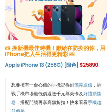
📸
換新機最佳時機！
獻給在防疫的你，用
iPhone把人生活得更精彩
📸
Apple iPhone 13 (256G) [限色]
$25890
想要擁有一台心儀的手機記得到
傑昇通信
，挑
戰手機市場最低價還送千元尊榮卡及
好禮抽獎
卷
，搭配門號再享高額折扣！快來看看
手機超
低價格
！