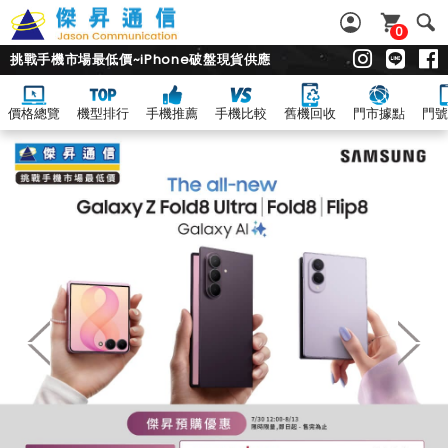
0
挑戰手機市場最低價~iPhone破盤現貨供應
價格總覽
機型排行
手機推薦
手機比較
舊機回收
門市據點
門號