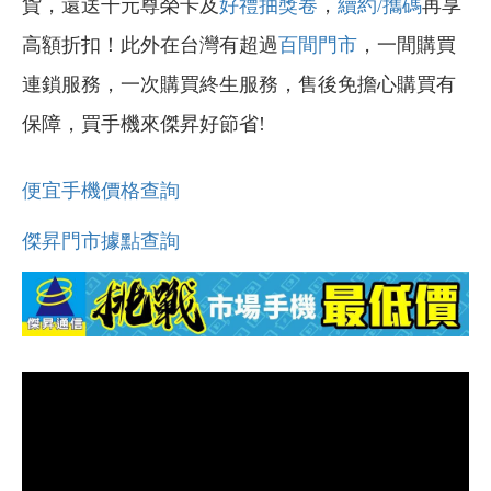
貨，還送千元尊榮卡及
好禮抽獎卷
，
續約/攜碼
再享
高額折扣！此外在台灣有超過
百間門市
，一間購買
連鎖服務，一次購買終生服務，售後免擔心購買有
保障，買手機來傑昇好節省!
便宜手機價格查詢
傑昇門市據點查詢