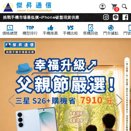
0
挑戰手機市場最低價~iPhone破盤現貨供應
價格總覽
機型排行
手機推薦
手機比較
舊機回收
門市據點
門號