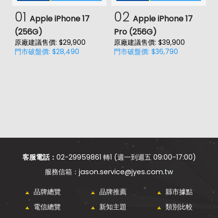
01
02
Apple iPhone 17
Apple iPhone 17
(256G)
Pro (256G)
(
原廠建議售價: $29,900
原廠建議售價: $39,900
原
門市破盤價: $28,490
門市破盤價: $36,790
門
客服電話：
02-29959861 轉1 (週一到週五 09:00-17:00)
jason.service@jyes.com.tw
品牌總覽
品牌推薦
縣市據點
電信總覽
新知主題
類別比較