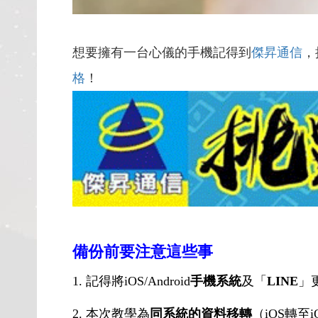
想要擁有一台心儀的手機記得到
傑昇通信
，
格
！
備份前要注意這些事
1.
記得將iOS/Android
手機系統
及「
LINE
」
2.
本次教學為
同系統的資料移轉
（iOS轉至