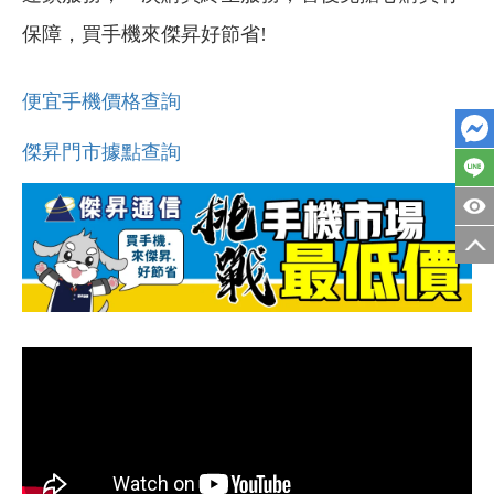
保障，買手機來傑昇好節省!
便宜手機價格查詢
傑昇門市據點查詢