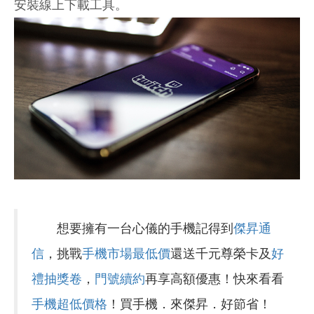
安裝線上下載工具。
想要擁有一台心儀的手機記得到
傑昇通
信
，挑戰
手機市場最低價
還送千元尊榮卡及
好
禮抽獎卷
，
門號續約
再享高額優惠！快來看看
手機超低價格
！買手機．來傑昇．好節省！