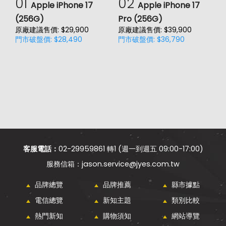
01
02
Apple iPhone 17
Apple iPhone 17
(256G)
Pro (256G)
(
原廠建議售價: $29,900
原廠建議售價: $39,900
原
門市破盤價: $28,490
門市破盤價: $36,790
門
客服電話：
02-29959861 轉1 (週一到週五 09:00-17:00)
jason.service@jyes.com.tw
品牌總覽
品牌推薦
縣市據點
電信總覽
新知主題
類別比較
熱門新知
購物須知
網站導覽