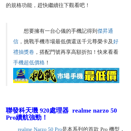
的規格功能，趕快繼續往下觀看吧！
想要擁有一台心儀的手機記得到
傑昇通
信
，挑戰手機市場最低價還送千元尊榮卡及
好
禮抽獎卷
，搭配門號再享高額折扣！快來看看
手機超低價格
！
聯發科天璣 920處理器 realme narzo 50
Pro續航強勁！
realme Narzo 50 Pro
是本系列的首款 Pro 機型，