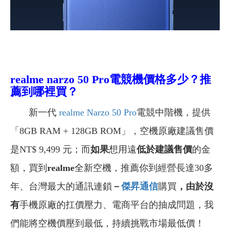
realme narzo 50 Pro電競機價格多少？推
薦到哪裡買？
新一代
realme Narzo 50 Pro
電競中階機，提供
「
8GB RAM + 128GB ROM
」，空機
原廠建議售價
是NT$ 9,499 元；
而
如果
想用遠
低於建議售價
的金
額，買到
realme
全新空機，推薦你到經營長達30多
年、台灣最大的通訊連鎖
－
傑昇通信
購買
，由於沒
有
手機原廠的扛價壓力、電商平台的抽成問題，我
們能將空機價壓到最低，持續挑戰市場最低價！