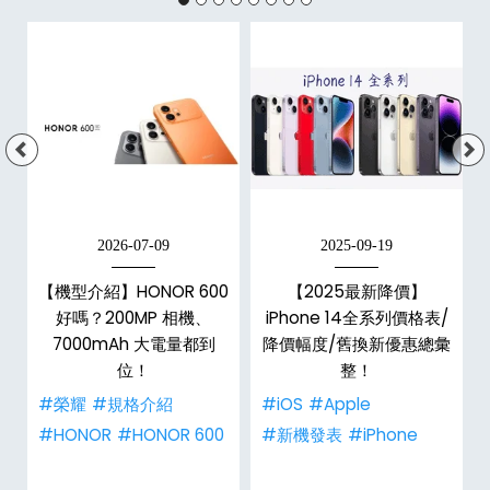
2026-07-09
2025-09-19
手
【機型介紹】HONOR 600
【2025最新降價】
h
好嗎？200MP 相機、
iPhone 14全系列價格表/
整
7000mAh 大電量都到
降價幅度/舊換新優惠總彙
位！
整！
#榮耀
#規格介紹
#iOS
#Apple
#HONOR
#HONOR 600
#新機發表
#iPhone