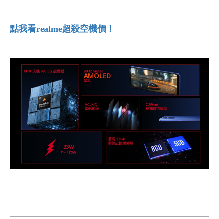
點我看realme
超殺空機價！