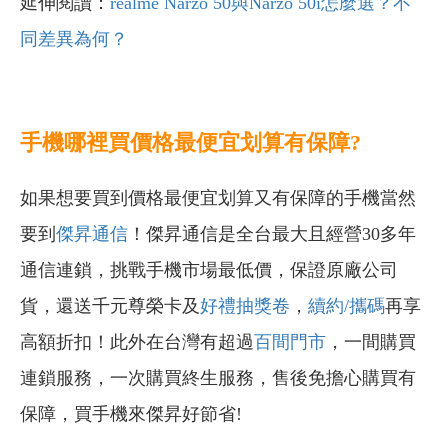
延伸閱讀：
realme Narzo 50與Narzo 50i怎麼選？不
同差異為何？
手機哪裡買價格最便宜划算有保障?
如果想要買到價格最便宜划算又有保障的手機當然
要到
傑昇通信
！傑昇通信是全台最大且經營30多年
通信連鎖，挑戰手機市場最低價，保證原廠公司
貨，還送千元尊榮卡及
好禮抽獎卷
，
續約/攜碼
再享
高額折扣！此外在台灣有超過
百間門市
，一間購買
連鎖服務，一次購買終生服務，售後免擔心購買有
保障，買手機來傑昇好節省!