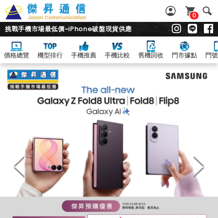
0
挑戰手機市場最低價~iPhone破盤現貨供應
價格總覽
機型排行
手機推薦
手機比較
舊機回收
門市據點
門號