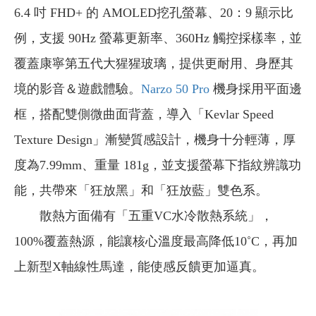
6.4 吋 FHD+ 的 AMOLED挖孔螢幕、20：9 顯示比
例，支援 90Hz 螢幕更新率、360Hz 觸控採樣率，並
覆蓋康寧第五代大猩猩玻璃，提供更耐用、身歷其
境的影音＆遊戲體驗。
Narzo 50 Pro
機身採用平面邊
框，搭配雙側微曲面背蓋，導入「Kevlar Speed
Texture Design」漸變質感設計，機身十分輕薄，厚
度為7.99mm、重量 181g，並支援螢幕下指紋辨識功
能，共帶來「狂放黑」和「狂放藍」雙色系。
散熱方面備有「五重VC水冷散熱系統」，
100%覆蓋熱源，能讓核心溫度最高降低10˚C，再加
上新型X軸線性馬達，能使感反饋更加逼真。