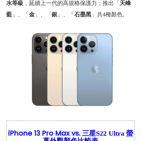
水等級
，延續上一代的高規格保護力；推出「
天峰
藍
」、「
金
」、「
銀
」、「
石墨黑
」共4種顏色。
iPhone 13
Pro Max vs.
螢
三星S22 Ultra
幕外觀顏色比較
表