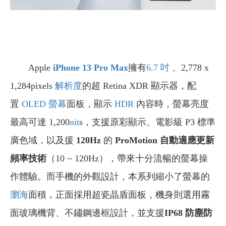
Apple
iPhone 13 Pro Max
擁有
6.7 吋
、2,778 x
1,284pixels
解析度
的超 Retina XDR 顯示器，配
置
OLED 螢幕
面板，顯示
HDR
內容時，螢幕亮度
最高可達 1,200
nit
s，支援原彩顯示、電影級 P3 標準
廣色域，以及援
120Hz
的
ProMotion
自動適應更新
頻率技術
（10 ~ 120Hz），帶來十分流暢的螢幕操
作體驗。而手機的外觀設計，本系列縮小了螢幕的
瀏海
面積，正面採用超瓷晶盾面板，機身則選用霧
面玻璃機背、不鏽鋼邊框設計，並支援
IP68
防塵防