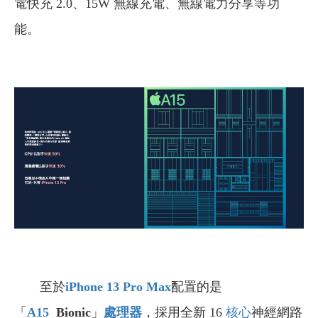
電快充 2.0、15W 無線充電、無線電力分享等功
能。
至於
iPhone 13 Pro Max
配置的是
「
A15
Bionic
」
處理器
，採用全新 16
核心
神經網路