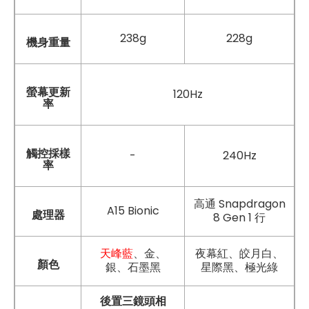
238g
228g
機身重量
螢幕更新
120Hz
率
觸控採樣
-
240Hz
率
高通 Snapdragon
A15 Bionic
處理器
8 Gen 1 行
天峰藍
、金、
夜幕紅、皎月白、
顏色
銀、石墨黑
星際黑、極光綠
後置三鏡頭相