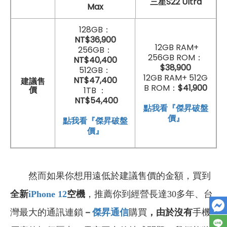
三星S22 Ultra
Max
128GB：
NT$36,900
12GB RAM+
256GB：
256GB ROM：
NT$40,400
$38,900
512GB：
12GB RAM+ 512G
NT$47,400
建議售
B ROM：
$41,900
價
1TB ：
NT$54,400
點我看『傑昇破盤
價』
點我看『傑昇破盤
價』
然而如果你想用遠低於建議售價的金額，買到
全新
iPhone 12
空機
，推薦你到經營長達30多年、台
灣最大的通訊連鎖
－
傑昇通信
購買
，由於沒有
手機