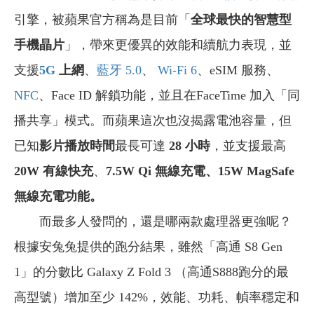
引擎，被蘋果官方稱為是目前「
全球最快的智慧型
手機晶片
」，帶來更優異的效能和續航力表現，並
支援
5G
上網
、
藍牙 5.0
、
Wi-Fi 6
、eSIM 服務、
NFC
、Face ID 解鎖功能，並且在FaceTime 加入「同
播共享」模式。而蘋果這次也沒揭露電池容量，但
已知
影片播放時間
最長可達
28 小時
，並支援最高
20W 有線快充
、
7.5W Qi
無線充電、15W MagSafe
無線充電功能
。
而最多人發問的，還是哪兩款處理器更強呢？
根據安兔兔提供的跑分結果，雖然「高通 S8 Gen
1」的分數比 Galaxy Z Fold 3 （高通S888跑分的最
高型號）增加至少 142%，效能、功耗、幀率穩定和