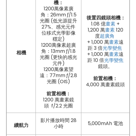
機：
1200萬像素廣
角：26mm ƒ/1.5
後置四鏡頭相機：
光圈 (低光源提升
1.08 億
畫素
+
27%、感光元件
1,200 萬
畫素
120
位移式光學影像
度
超廣角
穩定)
+ 1,000 萬
畫素
遠
1200萬像素超廣
距 3 倍
光學
變焦
角：13mm ƒ/1.8
相機
+ 1,000 萬
畫素
遠
光圈 (更快的感光
距 10 倍
光學
變焦
元件)
鏡頭。
1200萬像素望
遠：77mm ƒ/2.8
前置相機：
光圈 (OIS)
4,000 萬畫素鏡頭
前置相機：
1200 萬畫素鏡
頭 f/2.2 光圈
影片播放時間 28
5,000mAh 電池
續航力
小時