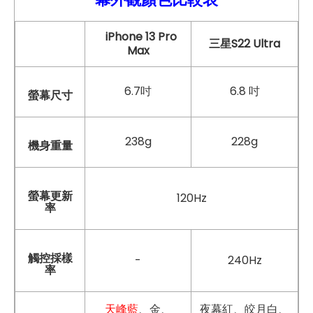
iPhone 13 Pro
三星S22 Ultra
Max
6.7吋
6.8 吋
螢幕尺寸
238g
228g
機身重量
螢幕更新
120Hz
率
觸控採樣
-
240Hz
率
天峰藍
、金、
夜幕紅、皎月白、