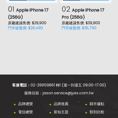
01
02
Apple iPhone 17
Apple iPhone 17
(256G)
Pro (256G)
(
原廠建議售價: $29,900
原廠建議售價: $39,900
原
門市破盤價: $28,490
門市破盤價: $36,790
門
客服電話：
02-29959861 轉1 (週一到週五 09:00-17:00)
jason.service@jyes.com.tw
品牌總覽
品牌推薦
縣市據點
電信總覽
新知主題
類別比較