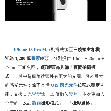
iPhone 13 Pro Max
則搭載後置
三鏡頭主相機
，
皆為
1,200
萬
畫素
鏡頭，分別提供 13mm + 26mm +
77mm 三組焦距，
3
顆鏡頭
都
具備
「
夜間拍攝模
式
」，其中超廣角鏡頭擁有更大的光圈、歷來最大
的感光元件；除了具備
OIS
感光元件
位移式穩定
功
能，支援 3
光學
變焦
、15 倍數位
變焦
，本次更加入
全新的「
2cm
微距
攝影模式
」、「
攝影風格
」、