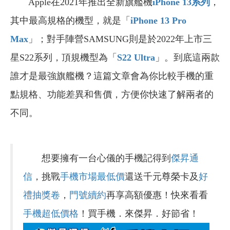
Apple在2021年推出全新旗艦機
iPhone 13
系列
，
其中最高規格的機型，就是「
iPhone 13 Pro
Max
」；對手陣營SAMSUNG則是於2022年上市三
星S22系列，頂規機型為「
S22 Ultra
」。到底這兩款
誰才是最強旗艦機？這篇文章會為你比較手機的重
點規格、功能差異和售價，方便你快速了解兩者的
不同。
想要擁有一台心儀的手機記得到
傑昇通
信
，挑戰
手機市場最低價
還送千元尊榮卡及
好
禮抽獎卷
，
門號續約
再享高額優惠！快來看看
手機超低價格
！買手機．來傑昇．好節省！