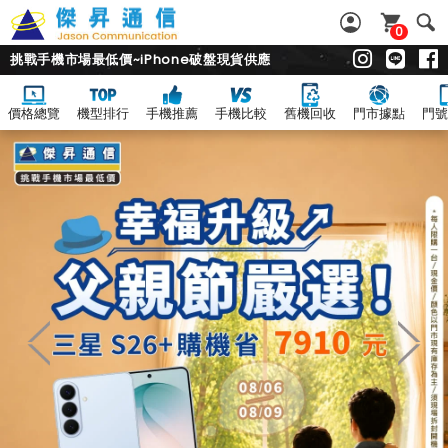
0
挑戰手機市場最低價~iPhone破盤現貨供應
價格總覽
機型排行
手機推薦
手機比較
舊機回收
門市據點
門號