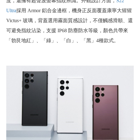
度，還擁有超聲波螢幕指紋辨識。外觀設計方面，
S22
Ultra
採用 Armor 鋁合金邊框，機身正反面覆蓋康寧大猩猩
Victus+ 玻璃，背蓋選用霧面質感設計，不僅觸感滑順、還
可避免指紋沾染，支援 IP68 防塵防水等級，顏色共帶來
「勃艮地紅」、「綠」、「白」、「黑」4種款式。