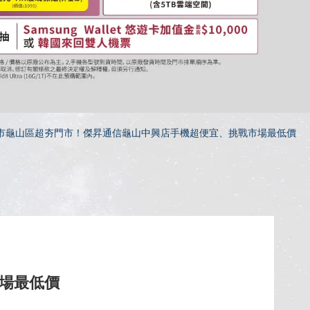
市龜山區超夯門市！傑昇通信龜山中興店手機超便宜、挑戰市場最低價
場最低價