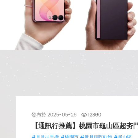
發布於
2025-05-26
12360
【通訊行推薦】桃園市龜山區超夯
#月月抽手機
#桃園市
#低月租吃到飽
#龜山區