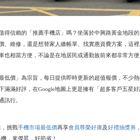
得信賴的「推薦手機店」嗎？坐落於中興路黃金地段的
價、維修，還是想替家人繳帳單、找實惠資費方案，這裡
車也相當方便，不論是在地居民或通勤族前來都非常方便
最低價」為宗旨，每日提供即時更新的超值報價，不少熱
滿滿好評，在Google地圖上更是擁有「超多客戶五星
通訊行。
信
，挑戰
手機市場最低價
再享
會員尊榮好康
及
好禮抽獎券
手機．來傑昇．好節省！