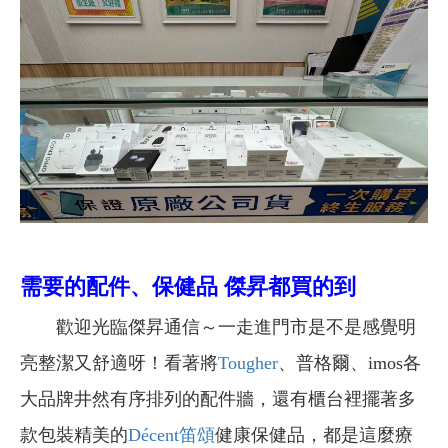
需要的配件、保健品 傑昇都買的到
歡迎光臨傑昇通信～一走進門市是不是感覺明
亮整潔又舒適呀！看著將
Tougher
、普格爾、imos各
大品牌井然有序排列的配件牆，還有櫃台裡擺著多
款包裝精美的
Décent笛頌
健康保健品，都是這麼療