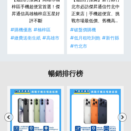
傑
梓區手機超便宜首選！傑
北市必訪傑昇通信竹北中
戰
昇通信高雄楠梓店五星好
正東店｜手機超便宜、挑
生
評不斷
戰市場最低價、舊機高價
現金回收
#購機優惠
#楠梓區
#破盤價購機
#繳費送衛生紙
#高雄市
#低月租吃到飽
#新竹縣
#竹北市
暢銷排行榜