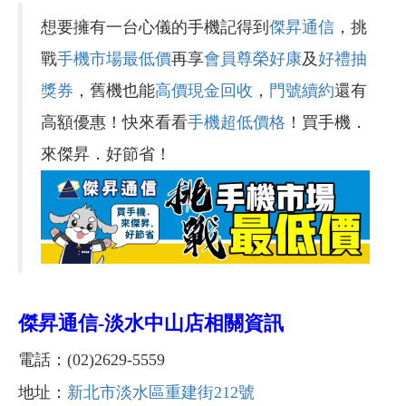
想要擁有一台心儀的手機記得到
傑昇通信
，挑
戰
手機市場最低價
再享
會員尊榮好康
及
好禮抽
獎券
，舊機也能
高價現金回收
，
門號續約
還有
高額優惠！快來看看
手機超低價格
！買手機．
來傑昇．好節省！
傑昇通信-
淡水中山店相關資訊
電話：(02)2629-5559
地址：
新北市淡水區重建街212號