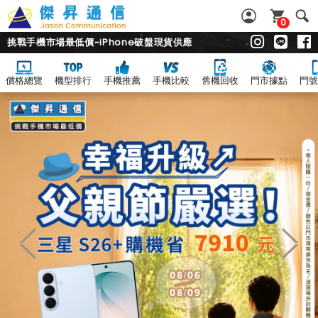
0
挑戰手機市場最低價~iPhone破盤現貨供應
價格總覽
機型排行
手機推薦
手機比較
舊機回收
門市據點
門號