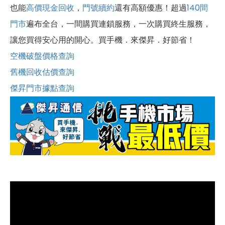
也能
高價現金回收
，
門號續約
還有高額優惠！超過
140間
門市
遍布全台，一間購買連鎖服務，一次購買終生服務，
讓您買得安心用的開心。買手機．來傑昇．好節省！
空機破盤價格查詢
舊機回收估價查詢
傑昇門市據點查詢