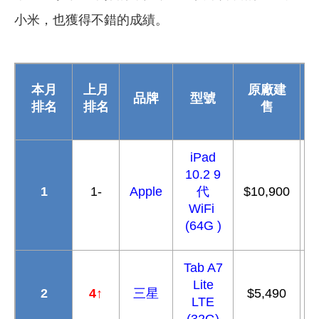
小米，也獲得不錯的成績。
本月
上月
原廠建
品牌
型號
排名
排名
售
iPad
10.2 9
1
1-
Apple
代
$10,900
$
WiFi
(64G )
Tab A7
Lite
2
4
↑
三星
$5,490
LTE
(32G)