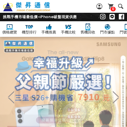
0
挑戰手機市場最低價~iPhone破盤現貨供應
價格總覽
機型排行
手機推薦
手機比較
舊機回收
門市據點
門號