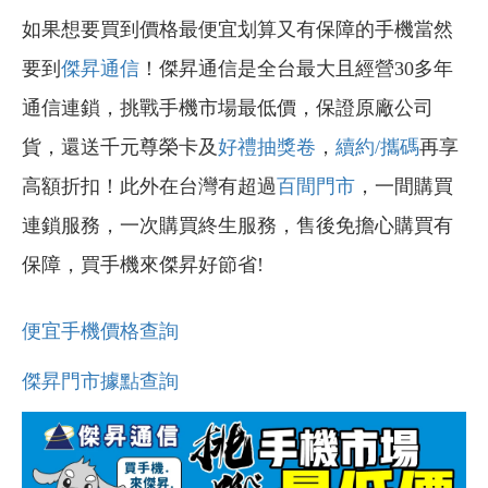
如果想要買到價格最便宜划算又有保障的手機當然
要到
傑昇通信
！傑昇通信是全台最大且經營30多年
通信連鎖，挑戰手機市場最低價，保證原廠公司
貨，還送千元尊榮卡及
好禮抽獎卷
，
續約/攜碼
再享
高額折扣！此外在台灣有超過
百間門市
，一間購買
連鎖服務，一次購買終生服務，售後免擔心購買有
保障，買手機來傑昇好節省!
便宜手機價格查詢
傑昇門市據點查詢