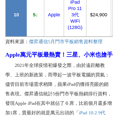
iPad
Pro 11
10
5
↓
Apple
3
代
$24,900
$
WiFi
(128G)
資料來源：
傑昇通信5月門市平板銷售資料整理
Apple
萬元平板最熱賣！
三星、小米也搶手
2021年全球疫情初爆發之際，由於遠距離教
學、上班的新政策，而帶起一波平板電腦的買氣；
儘管目前市場需求稍降，蘋果iPad仍獲得亮眼的銷
售表現。傑昇通信統計5份門市平板熱銷排行資料，
發現Apple iPad在其中就佔了６席，比前個月還多增
加1席，賣最好的就是萬元出頭的「
iPad 10.2 9代