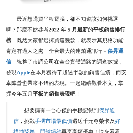
最近想購買平板電腦，卻不知道該如何挑選
嗎？那麼不妨參考
2022 年 5 月最新
的
平板銷售排行
榜
，既然大家都選擇買這幾款，就表示其規格功能
肯定有過人之處！全台最大的連鎖通訊行－
傑昇通
信
，統整了市調公司在全台實體通路的調查數據，
發現
Apple
在本月獲得了超過半數的銷售佳績，而安
卓陣營也帶來不錯的表現。一起繼續觀看本文，掌
握今年五月
平板
的
銷售表現
吧！
想要擁有一台心儀的手機記得到
傑昇通
信
，挑戰
手機市場最低價
還送千元尊榮卡及
好
禮抽獎卷
，
門號續約
再享高額優惠！快來看看