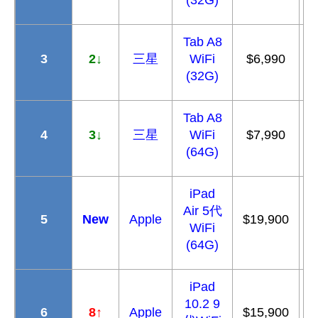
Tab A8
3
2
↓
三星
WiFi
$6,990
(32G)
Tab A8
4
3
↓
三星
WiFi
$7,990
(64G)
iPad
Air 5
代
5
New
Apple
$19,900
$
WiFi
(64G)
iPad
10.2 9
6
8
↑
Apple
$15,900
$