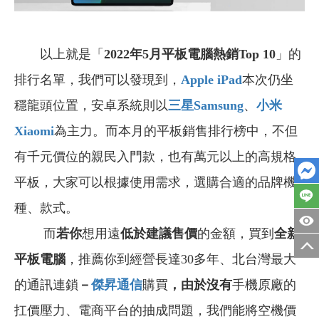
以上就是「
2022年5月平板電腦熱銷Top 10
」的
排行名單，我們可以發現到，
Apple iPad
本次仍坐
穩龍頭位置，安卓系統則以
三星Samsung
、
小米
Xiaomi
為主力。而本月的平板銷售排行榜中，不但
有千元價位的親民入門款，也有萬元以上的高規格
平板，大家可以根據使用需求，選購合適的品牌機
種、款式。
而
若你
想用遠
低於建議售價
的金額，買到
全新
平板電腦
，推薦你到經營長達30多年、北台灣最大
的通訊連鎖
－
傑昇通信
購買
，由於沒有
手機原廠的
扛價壓力、電商平台的抽成問題，我們能將空機價