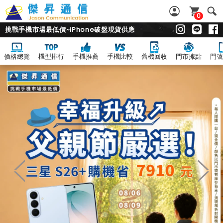
0
挑戰手機市場最低價~iPhone破盤現貨供應
價格總覽
機型排行
手機推薦
手機比較
舊機回收
門市據點
門號