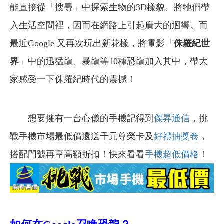
能直接從「搜尋」中探索生物的3D樣貌、將牠們帶
入生活空間裡，因而在網路上引起廣大的迴響。而
最近Google 又再次玩出新花樣，將電影「
侏羅紀世
界
」中的迅猛龍、暴龍等10種恐龍加入其中，帶大
家感受一下侏羅紀時代的震撼！
想要擁有一台心儀的手機記得到
傑昇通信
，挑
戰手機市場最低價還送千元尊榮卡及
好禮抽獎卷
，
搭配門號再享高額折扣！快來看看
手機超低價格
！