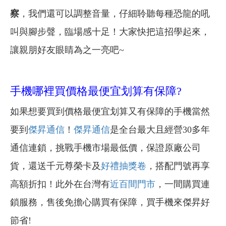
察
，我們還可以調整音量，仔細聆聽每種恐龍的吼
叫與腳步聲，臨場感十足！大家快把這招學起來，
讓親朋好友眼睛為之一亮吧~
手機哪裡買價格最便宜划算有保障?
如果想要買到價格最便宜划算又有保障的手機當然
要到
傑昇通信
！
傑昇通信
是全台最大且經營30多年
通信連鎖，挑戰手機市場最低價，保證原廠公司
貨，還送千元尊榮卡及
好禮抽獎卷
，搭配門號再享
高額折扣！此外在台灣有
近百間門市
，一間購買連
鎖服務，售後免擔心購買有保障，買手機來傑昇好
節省!