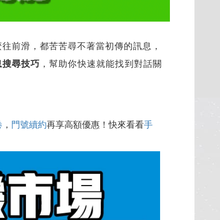
麼往前滑，都苦苦尋不著當初傳的訊息，
息搜尋技巧
，
幫助你快速就能找到對話關
卷
，
門號續約
再享高額優惠！快來看看
手