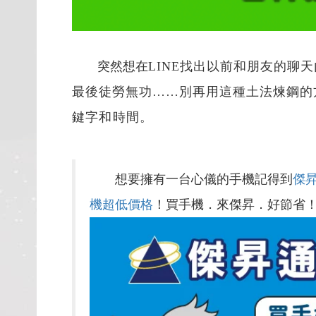
突然想在
LINE
找出以前和朋友的聊天
最後徒勞無功……別再用這種土法煉鋼的
鍵字和時間。
想要擁有一台心儀的手機記得到
傑
機超低價格
！買手機．來傑昇．好節省